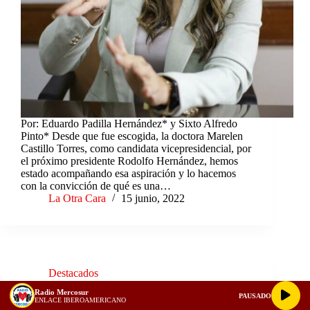
Por: Eduardo Padilla Hernández* y Sixto Alfredo
Pinto* Desde que fue escogida, la doctora Marelen
Castillo Torres, como candidata vicepresidencial, por
el próximo presidente Rodolfo Hernández, hemos
estado acompañando esa aspiración y lo hacemos
con la convicción de qué es una…
La Otra Cara
15 junio, 2022
Destacados
Radio Mercosur
PAUSADO
ENLACE IBEROAMERICANO
Los delitos de la Concesión Veolia en los Servicios