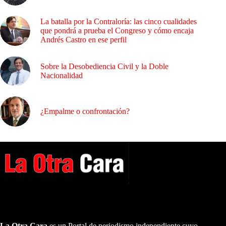
La batalla por la Contraloría: las cinco cualidades
que pondrá a prueba el Congreso y cómo encaja
Andrés Castro en ese perfil
Sobre la Desobediencia Civil y la Doble
Nacionalidad
¿Empalme o confrontación?
A NUESTROS LECTORES…
La Otra Cara
es un Portal de periodismo independiente cuyo