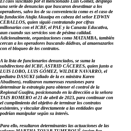
El caos suscitado por el mencionado Luis Gómez, desplegó
una serie de denuncias que buscaron desestimar a los
operadores, salvo los de su conveniencia como es el caso de
la fundación Atujia Akuaipa en cabeza del señor EDWIN
CEBALLOS, quien siguió contratando por cifras
millonarias con el ICBF, el PAE y la Canasta Educativa,
aun cuando sus servicios son de pésima calidad.
Adicionalmente, organizaciones como MATAMBA, también
cercan a los operadores buscando dádivas, al amaenazarlos
con el bloqueo de los contratos.
A la lista de funcionarios denunciados, se suma la
subdirectora del ICBF, ASTRID CÁCERES, quien junto a
LUIS LOBO, LUIS GÓMEZ, WILDER NAVARRO, el
pediatra DASUKI (aliado de la ex ministra Karen
Abudinen), realizaron numerosas reuniones para
determinar la estrategia para obtener el control de la
Regional Guajira, posicionando en la dirección a la señora
TAIS ROMERO el 21 de abril de 2023, para continuar con
el cumplimiento del objetivo de terminar los contratos
existentes, y vincular directamente a las entidades que
podrían manipular según su interés.
Para ello, resultaron determinantes las actuaciones de las
señoras MARTHA TOVAR TUMERQUÉ (quien fue