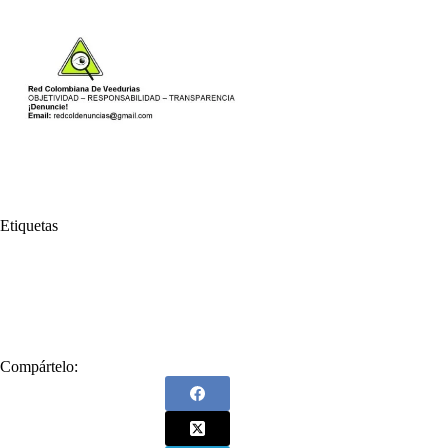
Etiquetas
#
contrato
#
corrupción
#
Denuncia
#
ICBF
#
Instituto Colombiano de Bienestar Familiar
#
La Guajira
#
niños
#
Red de Veedurías
#
Riohacha
Compártelo: