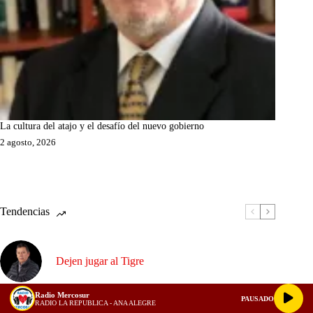
La cultura del atajo y el desafío del nuevo gobierno
2 agosto, 2026
Tendencias
Dejen jugar al Tigre
Radio Mercosur
PAUSADO
La batalla por la Contraloría: las cinco cualidades
RADIO LA REPUBLICA - ANA ALEGRE