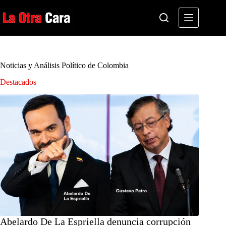
Saltar
al
contenido
Noticias y Análisis Político de Colombia
Destacados
Abelardo De La Espriella denuncia corrupción