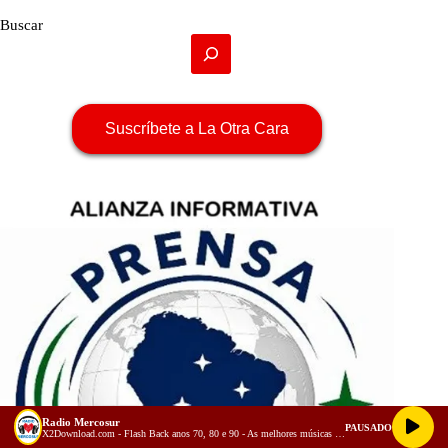
Buscar
Suscríbete a La Otra Cara
Radio Mercosur
PAUSADO
X2Download.com - Flash Back anos 70, 80 e 90 - As melhores músicas antigas Volume 3 (128 kbps)