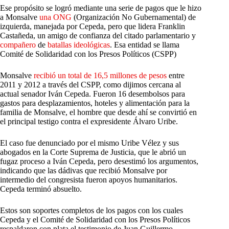
Ese propósito se logró mediante una serie de pagos que le hizo
a Monsalve
una ONG
(Organización No Gubernamental) de
izquierda, manejada por Cepeda, pero que lidera Franklin
Castañeda, un amigo de confianza del citado parlamentario y
compañero
de
batallas ideológicas
. Esa entidad se llama
Comité de Solidaridad con los Presos Políticos (CSPP)
Monsalve
recibió un total de 16,5 millones de pesos
entre
2011 y 2012 a través del CSPP, como dijimos cercana al
actual senador Iván Cepeda. Fueron 16 desembolsos para
gastos para desplazamientos, hoteles y alimentación para la
familia de Monsalve, el hombre que desde ahí se convirtió en
el principal testigo contra el expresidente Álvaro Uribe.
El caso fue denunciado por el mismo Uribe Vélez y sus
abogados en la Corte Suprema de Justicia, que le abrió un
fugaz proceso a Iván Cepeda, pero desestimó los argumentos,
indicando que las dádivas que recibió Monsalve por
intermedio del congresista fueron apoyos humanitarios.
Cepeda terminó absuelto.
Estos son soportes completos de los pagos con los cuales
Cepeda y el Comité de Solidaridad con los Presos Políticos
respaldaron con plata el testimonio de Juan Guillermo