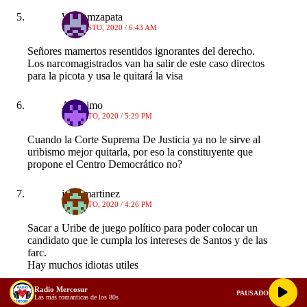
Williamzapata
12 AGOSTO, 2020 / 6:43 AM
Señores mamertos resentidos ignorantes del derecho.
Los narcomagistrados van ha salir de este caso directos
para la picota y usa le quitará la visa
Anónimo
8 AGOSTO, 2020 / 5:29 PM
Cuando la Corte Suprema De Justicia ya no le sirve al
uribismo mejor quitarla, por eso la constituyente que
propone el Centro Democrático no?
juan martinez
7 AGOSTO, 2020 / 4:26 PM
Sacar a Uribe de juego político para poder colocar un
candidato que le cumpla los intereses de Santos y de las
farc.
Hay muchos idiotas utiles
Radio Mercosur
Anónimo
PAUSADO
Las más romanticas de los 80s
6 AGOSTO, 2020 / 9:26 PM