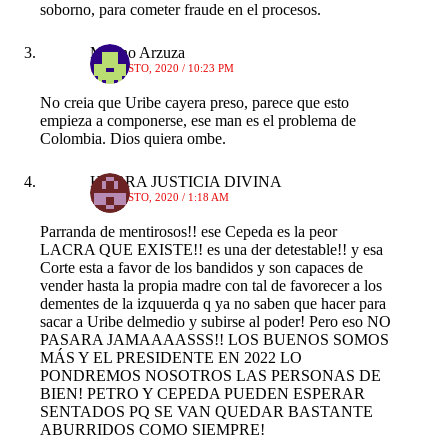
soborno, para cometer fraude en el procesos.
Marino Arzuza
16 AGOSTO, 2020 / 10:23 PM
No creia que Uribe cayera preso, parece que esto
empieza a componerse, ese man es el problema de
Colombia. Dios quiera ombe.
HABRA JUSTICIA DIVINA
14 AGOSTO, 2020 / 1:18 AM
Parranda de mentirosos!! ese Cepeda es la peor
LACRA QUE EXISTE!! es una der detestable!! y esa
Corte esta a favor de los bandidos y son capaces de
vender hasta la propia madre con tal de favorecer a los
dementes de la izquuerda q ya no saben que hacer para
sacar a Uribe delmedio y subirse al poder! Pero eso NO
PASARA JAMAAAASSS!! LOS BUENOS SOMOS
MÁS Y EL PRESIDENTE EN 2022 LO
PONDREMOS NOSOTROS LAS PERSONAS DE
BIEN! PETRO Y CEPEDA PUEDEN ESPERAR
SENTADOS PQ SE VAN QUEDAR BASTANTE
ABURRIDOS COMO SIEMPRE!