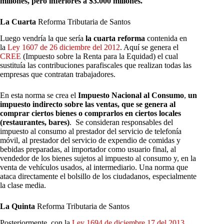
millones, pero inferiores a $3.000 millones.
La Cuarta
Reforma Tributaria de Santos
Luego vendría la que sería
la cuarta reforma
contenida en
la
Ley 1607 de 26 diciembre del 2012
. Aquí se genera el
CREE
(Impuesto sobre la Renta para la Equidad) el cual
sustituía las contribuciones parafiscales que realizan todas las
empresas que contratan trabajadores.
En esta norma se crea el
Impuesto Nacional al Consumo
,
un
impuesto indirecto sobre las ventas, que se genera al
comprar ciertos bienes o comprarlos en ciertos locales
(restaurantes, bares)
. Se consideran responsables del
impuesto al consumo al prestador del servicio de telefonía
móvil, al prestador del servicio de expendio de comidas y
bebidas preparadas, al importador como usuario final, al
vendedor de los bienes sujetos al impuesto al consumo y, en la
venta de vehículos usados, al intermediario. Una norma que
ataca directamente el bolsillo de los ciudadanos, especialmente
la clase media.
La Quinta
Reforma Tributaria de Santos
Posteriormente, con la
Ley 1694 de diciembre 17 del 2013
,