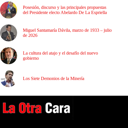
Posesión, discurso y las principales propuestas
del Presidente electo Abelardo De La Espriella
Miguel Santamaría Dávila, marzo de 1933 – julio
de 2026
La cultura del atajo y el desafío del nuevo
gobierno
Los Siete Demonios de la Minería