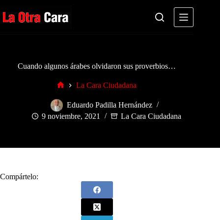
Saltar
al
contenido
Cuando algunos árabes olvidaron sus proverbios…
La Cara Ciudadana
Inicio
Eduardo Padilla Hernández
9 noviembre, 2021
La Cara Ciudadana
Compártelo: