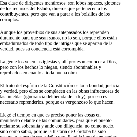
Esa clase de dirigentes mentirosos, son lobos rapaces, glotones
de los recursos del Estado, dineros que pertenecen a los
contribuyentes, pero que van a parar a los bolsillos de los
corruptos.
Aunque los proverbios de sus antepasados los reprenden
duramente para que sean sanos, no lo son, porque ellos están
embadurnados de todo tipo de intrigas que se apartan de la
verdad, pues su conciencia está corrompida.
La gente los ve en las iglesias y allí profesan conocer a Dios,
pero con los hechos lo niegan, siendo abominables y
reprobados en cuanto a toda buena obra.
El fruto del espíritu de la Constitución es toda bondad, justicia
y verdad, pero ellos se complacen en las obras infructuosas de
las tinieblas (ignorancia deliberada de la ley); por eso es
necesario reprenderlos, porque es vergonzoso lo que hacen.
Llegó el tiempo en que es preciso poner las cosas en
manifiesto delante de las comunidades, para que el pueblo
reclame su soberanía y ande con diligencia, no como necio,
sino como sabio, porque la historia de Córdoba ha sido
oscura, a causa de esa calaña; pero llegó la hora de encender