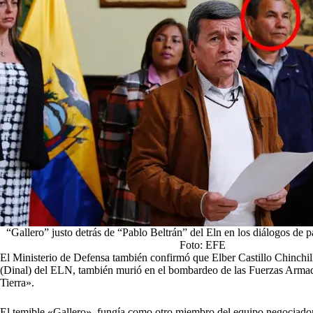
“Gallero” justo detrás de “Pablo Beltrán” del Eln en los diálogos de pa
Foto: EFE
El Ministerio de Defensa también confirmó que Elber Castillo Chinchill
(Dinal) del ELN, también murió en el bombardeo de las Fuerzas Arm
Tierra».
El temible «Gallero», fungía como otro miembro del equipo negociado