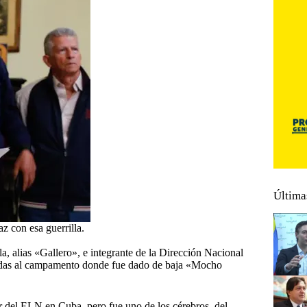
Última
z con esa guerrilla.
a, alias «Gallero», e integrante de la Dirección Nacional
adas al campamento donde fue dado de baja «Mocho
r del ELN en Cuba, pero fue uno de los cérebros del