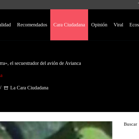
alidad
Recomendados
Cara Ciudadana
Opinión
Viral
Ecos
rra», el secuestrador del avión de Avianca
na
La Cara Ciudadana
Buscar