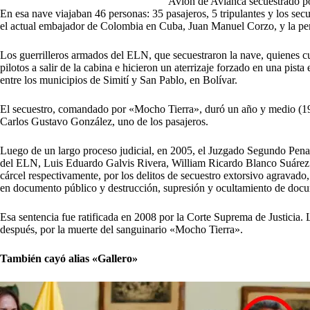
Avión de Avianca secuestrado p
En esa nave viajaban 46 personas: 35 pasajeros, 5 tripulantes y los sec
el actual embajador de Colombia en Cuba, Juan Manuel Corzo, y la peri
Los guerrilleros armados del ELN, que secuestraron la nave, quienes cu
pilotos a salir de la cabina e hicieron un aterrizaje forzado en una pist
entre los municipios de Simití y San Pablo, en Bolívar.
El secuestro, comandado por «Mocho Tierra», duró un año y medio (19 m
Carlos Gustavo González, uno de los pasajeros.
Luego de un largo proceso judicial, en 2005, el Juzgado Segundo Pena
del ELN, Luis Eduardo Galvis Rivera, William Ricardo Blanco Suárez 
cárcel respectivamente, por los delitos de secuestro extorsivo agravado
en documento público y destrucción, supresión y ocultamiento de doc
Esa sentencia fue ratificada en 2008 por la Corte Suprema de Justicia. L
después, por la muerte del sanguinario «Mocho Tierra».
También cayó alias «Gallero»