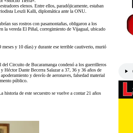
or «Mocho Tierra».
uestradores elenos. Entre ellos, paradójicamente, estaban
odista Leszli Kalli, diplomática ante la ONU.
brían sus rostros con pasamontañas, obligaron a los
a en la vereda El Piñal, corregimiento de Vijagual, ubicado
eses y 10 días) y durante ese terrible cautiverio, murió
l del Circuito de Bucaramanga condenó a los guerrilleros
y Héctor Dante Becerra Salazar a 37, 36 y 36 años de
, apoderamiento y desvío de aeronaves, falsedad material
umento público.
a historia de este secuestro se vuelve a contar 21 años