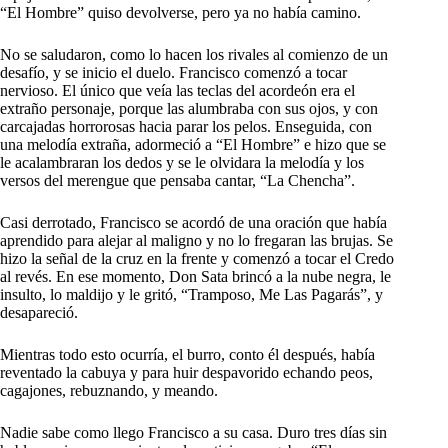
“El Hombre” quiso devolverse, pero ya no había camino.
No se saludaron, como lo hacen los rivales al comienzo de un
desafío, y se inicio el duelo. Francisco comenzó a tocar
nervioso. El único que veía las teclas del acordeón era el
extraño personaje, porque las alumbraba con sus ojos, y con
carcajadas horrorosas hacia parar los pelos. Enseguida, con
una melodía extraña, adormeció a “El Hombre” e hizo que se
le acalambraran los dedos y se le olvidara la melodía y los
versos del merengue que pensaba cantar, “La Chencha”.
Casi derrotado, Francisco se acordó de una oración que había
aprendido para alejar al maligno y no lo fregaran las brujas. Se
hizo la señal de la cruz en la frente y comenzó a tocar el Credo
al revés. En ese momento, Don Sata brincó a la nube negra, le
insulto, lo maldijo y le gritó, “Tramposo, Me Las Pagarás”, y
desapareció.
Mientras todo esto ocurría, el burro, conto él después, había
reventado la cabuya y para huir despavorido echando peos,
cagajones, rebuznando, y meando.
Nadie sabe como llego Francisco a su casa. Duro tres días sin