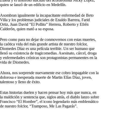
Zuleta y el doloroso suicidio del acordeonista Nicky Lopez,
quien se lanzó de un edificio en Medellín.
Asombran igualmente la incapacitante enfermedad de Beto
Villa y los problemas judiciales de Enaldo Barrera, Farid
Ortiz, Juan David “El Pollito” Herrera, Roberto y Efrén
Calderón, quien mató a su esposa.
Pero como para no dejar de conmovernos con estas muertes,
la caótica vida del más grande artista de nuestro folclor,
Diomedes Díaz es una película terrible. Un ser humano que
llenó su existencia de tragicomedias. Asesinato, cárcel, droga
y enfermedades crónicas son protagonistas permanentes en la
vida de Diomedes.
Ahora, nos sorprende nuevamente ese cobro impagable con la
dolorosa e inesperada muerte de Martin Elías Díaz, joven,
talentoso y lleno de éxito.
Estas historias duelen y hacen pensar hoy más que nunca, en
la maldición y sentencia que, siglos atrás, el diablo lanzo sobre
Francisco “El Hombre”, el icono legendario más emblemático
de nuestro folclor, “Tramposo, Me Las Pagarás”.