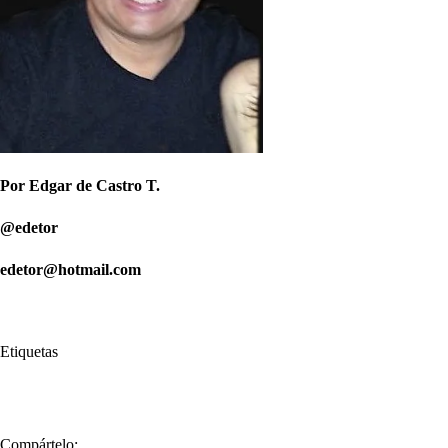
Por Edgar de Castro T.
@edetor
edetor@hotmail.com
Etiquetas
#
La Guajira
#
Vallenato
Compártelo: