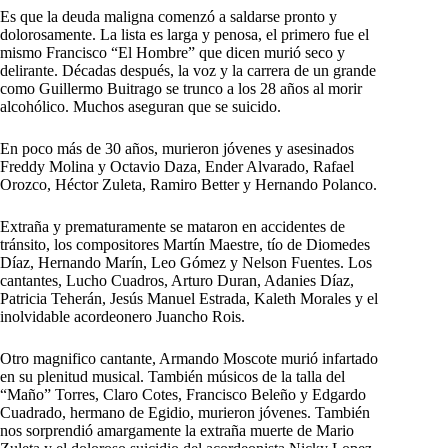
Es que la deuda maligna comenzó a saldarse pronto y
dolorosamente. La lista es larga y penosa, el primero fue el
mismo Francisco “El Hombre” que dicen murió seco y
delirante. Décadas después, la voz y la carrera de un grande
como Guillermo Buitrago se trunco a los 28 años al morir
alcohólico. Muchos aseguran que se suicido.
En poco más de 30 años, murieron jóvenes y asesinados
Freddy Molina y Octavio Daza, Ender Alvarado, Rafael
Orozco, Héctor Zuleta, Ramiro Better y Hernando Polanco.
Extraña y prematuramente se mataron en accidentes de
tránsito, los compositores Martín Maestre, tío de Diomedes
Díaz, Hernando Marín, Leo Gómez y Nelson Fuentes. Los
cantantes, Lucho Cuadros, Arturo Duran, Adanies Díaz,
Patricia Teherán, Jesús Manuel Estrada, Kaleth Morales y el
inolvidable acordeonero Juancho Rois.
Otro magnifico cantante, Armando Moscote murió infartado
en su plenitud musical. También músicos de la talla del
“Maño” Torres, Claro Cotes, Francisco Beleño y Edgardo
Cuadrado, hermano de Egidio, murieron jóvenes. También
nos sorprendió amargamente la extraña muerte de Mario