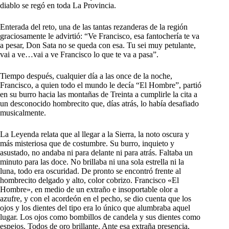
diablo se regó en toda La Provincia.
Enterada del reto, una de las tantas rezanderas de la región
graciosamente le advirtió: “Ve Francisco, esa fantochería te va
a pesar, Don Sata no se queda con esa. Tu sei muy petulante,
vai a ve…vai a ve Francisco lo que te va a pasa”.
Tiempo después, cualquier día a las once de la noche,
Francisco, a quien todo el mundo le decía “El Hombre”, partió
en su burro hacia las montañas de Treinta a cumplirle la cita a
un desconocido hombrecito que, días atrás, lo había desafiado
musicalmente.
La Leyenda relata que al llegar a la Sierra, la noto oscura y
más misteriosa que de costumbre. Su burro, inquieto y
asustado, no andaba ni para delante ni para atrás. Faltaba un
minuto para las doce. No brillaba ni una sola estrella ni la
luna, todo era oscuridad. De pronto se encontró frente al
hombrecito delgado y alto, color cobrizo. Francisco «El
Hombre», en medio de un extraño e insoportable olor a
azufre, y con el acordeón en el pecho, se dio cuenta que los
ojos y los dientes del tipo era lo único que alumbraba aquel
lugar. Los ojos como bombillos de candela y sus dientes como
espejos. Todos de oro brillante. Ante esa extraña presencia,