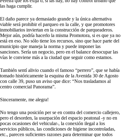
Pereira que los exija o, sí las hay, no hay control urbano que
las haga cumplir.
El daño parece ya demasiado grande y la única alternativa
viable será prohibir el parqueo en la calle, y que promotores
inmobiliarios inviertan en la construcción de parqueaderos.
Mejor aún, podría hacerlo la misma Promotora, si es que ya no
está en eso. No sólo tiene los recursos, sino que hace parte del
municipio que maneja la norma y puede imponer las
sanciones. Sería un negocio, pero en el balance desocupar las
vías le conviene más a la ciudad que seguir como estamos.
También sentí alivio cuando el famoso “perrero”, que se había
tomado históricamente la esquina de la Avenida 30 de Agosto
con calle 39, puso un aviso que dice: “Nos trasladamos al
centro comercial Panorama”.
Sinceramente, me alegra!
No tengo una posición per se en contra del comercio callejero,
pero el desorden, la usurpación del espacio peatonal -y no en
pocas ocasiones del vehicular-, la conexión ilegal a los
servicios públicos, las condiciones de higiene incontroladas,
etc., parecen suficientes razones para determinar que todos