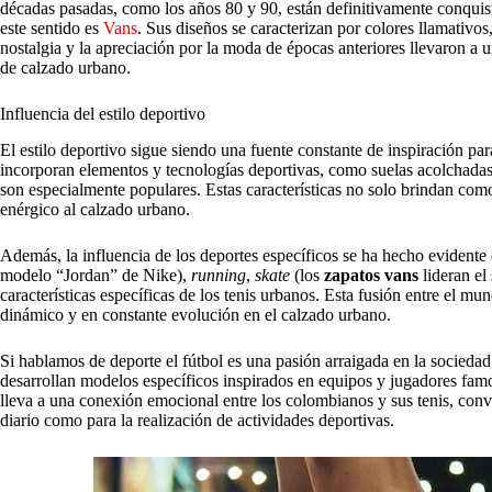
décadas pasadas, como los años 80 y 90, están definitivamente conquis
este sentido es
Vans
. Sus diseños se caracterizan por colores llamativo
nostalgia y la apreciación por la moda de épocas anteriores llevaron a 
de calzado urbano.
Influencia del estilo deportivo
El estilo deportivo sigue siendo una fuente constante de inspiración pa
incorporan elementos y tecnologías deportivas, como suelas acolchadas,
son especialmente populares. Estas características no solo brindan co
enérgico al calzado urbano.
Además, la influencia de los deportes específicos se ha hecho evidente e
modelo “Jordan” de Nike),
running
,
skate
(los
zapatos vans
lideran el
características específicas de los tenis urbanos. Esta fusión entre el 
dinámico y en constante evolución en el calzado urbano.
Si hablamos de deporte el fútbol es una pasión arraigada en la socied
desarrollan modelos específicos inspirados en equipos y jugadores fa
lleva a una conexión emocional entre los colombianos y sus tenis, convi
diario como para la realización de actividades deportivas.