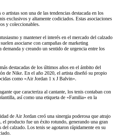
o artistas son una de las tendencias destacada en los
enis exclusivos y altamente codiciados. Estas asociaciones
cos y coleccionables.
tusiasmo y mantener el interés en el mercado del calzado
, suelen asociarse con campañas de marketing
ta demanda y creando un sentido de urgencia entre los
 más destacadas de los últimos años en el ámbito del
ón de Nike. En el año 2020, el artista diseñó su propio
nocidas como «Air Jordan 1 x J Balvin».
agante que caracteriza al cantante, los tenis contaban con
plantilla, así como una etiqueta de «Familia» en la
alidad de Air Jordan creó una sinergia poderosa que atrajo
, el producto fue un éxito rotundo, generando una gran
s del calzado. Los tenis se agotaron rápidamente en su
ciado.