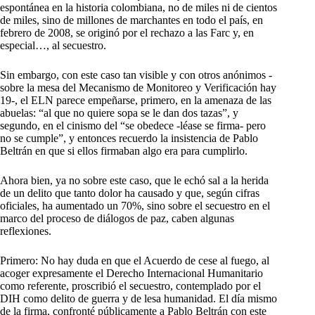
espontánea en la historia colombiana, no de miles ni de cientos
de miles, sino de millones de marchantes en todo el país, en
febrero de 2008, se originó por el rechazo a las Farc y, en
especial…, al secuestro.
Sin embargo, con este caso tan visible y con otros anónimos -
sobre la mesa del Mecanismo de Monitoreo y Verificación hay
19-, el ELN parece empeñarse, primero, en la amenaza de las
abuelas: “al que no quiere sopa se le dan dos tazas”, y
segundo, en el cinismo del “se obedece -léase se firma- pero
no se cumple”, y entonces recuerdo la insistencia de Pablo
Beltrán en que si ellos firmaban algo era para cumplirlo.
Ahora bien, ya no sobre este caso, que le echó sal a la herida
de un delito que tanto dolor ha causado y que, según cifras
oficiales, ha aumentado un 70%, sino sobre el secuestro en el
marco del proceso de diálogos de paz, caben algunas
reflexiones.
Primero: No hay duda en que el Acuerdo de cese al fuego, al
acoger expresamente el Derecho Internacional Humanitario
como referente, proscribió el secuestro, contemplado por el
DIH como delito de guerra y de lesa humanidad. El día mismo
de la firma, confronté públicamente a Pablo Beltrán con este