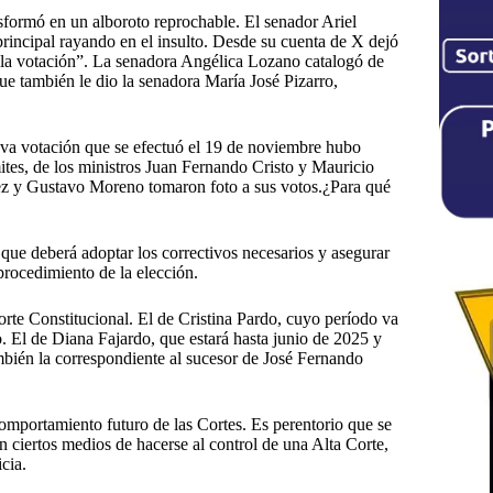
sformó en un alboroto reprochable. El senador Ariel
principal rayando en el insulto. Desde su cuenta de X dejó
o la votación”. La senadora Angélica Lozano catalogó de
que también le dio la senadora María José Pizarro,
ueva votación que se efectuó el 19 de noviembre hubo
mites, de los ministros Juan Fernando Cristo y Mauricio
ez y Gustavo Moreno tomaron foto a sus votos.¿Para qué
 que deberá adoptar los correctivos necesarios y asegurar
procedimiento de la elección.
orte Constitucional. El de Cristina Pardo, cuyo período va
 El de Diana Fajardo, que estará hasta junio de 2025 y
mbién la correspondiente al sucesor de José Fernando
omportamiento futuro de las Cortes. Es perentorio que se
n ciertos medios de hacerse al control de una Alta Corte,
cia.