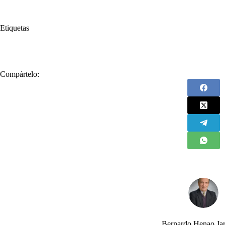
Etiquetas
#
la ley
#
No aplicó
#
Senado
Compártelo:
Bernardo Henao Jar