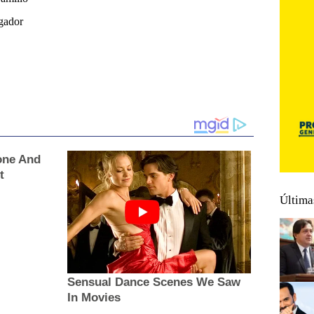
gador
Última