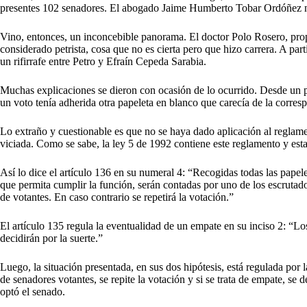
presentes 102 senadores. El abogado Jaime Humberto Tobar Ordóñez 
Vino, entonces, un inconcebible panorama. El doctor Polo Rosero, pro
considerado petrista, cosa que no es cierta pero que hizo carrera. A par
un rifirrafe entre Petro y Efraín Cepeda Sarabia.
Muchas explicaciones se dieron con ocasión de lo ocurrido. Desde un
un voto tenía adherida otra papeleta en blanco que carecía de la corres
Lo extraño y cuestionable es que no se haya dado aplicación al reglam
viciada. Como se sabe, la ley 5 de 1992 contiene este reglamento y est
Así lo dice el artículo 136 en su numeral 4: “Recogidas todas las papelet
que permita cumplir la función, serán contadas por uno de los escrutado
de votantes. En caso contrario se repetirá la votación.”
El artículo 135 regula la eventualidad de un empate en su inciso 2: “L
decidirán por la suerte.”
Luego, la situación presentada, en sus dos hipótesis, está regulada por 
de senadores votantes, se repite la votación y si se trata de empate, se 
optó el senado.