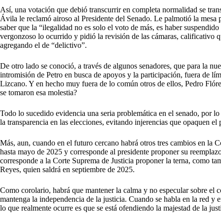
Así, una votación que debió transcurrir en completa normalidad se tran
Ávila le reclamó airoso al Presidente del Senado. Le palmotió la mesa 
saber que la “ilegalidad no es solo el voto de más, es haber suspendid
vergonzoso lo ocurrido y pidió la revisión de las cámaras, calificativo 
agregando el de “delictivo”.
De otro lado se conoció, a través de algunos senadores, que para la n
intromisión de Petro en busca de apoyos y la participación, fuera de lí
Lizcano. Y en hecho muy fuera de lo común otros de ellos, Pedro Flór
se tomaron esa molestia?
Todo lo sucedido evidencia una seria problemática en el senado, por lo
la transparencia en las elecciones, evitando injerencias que opaquen el 
Más, aun, cuando en el futuro cercano habrá otros tres cambios en la C
hasta mayo de 2025 y corresponde al presidente proponer su reemplazo.
corresponde a la Corte Suprema de Justicia proponer la terna, como ta
Reyes, quien saldrá en septiembre de 2025.
Como corolario, habrá que mantener la calma y no especular sobre el c
mantenga la independencia de la justicia. Cuando se habla en la red y e
lo que realmente ocurre es que se está ofendiendo la majestad de la justi