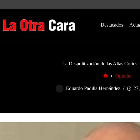
Saltar
al
contenido
Destacados
Actu
La Despolitización de las Altas Cortes 
Opinión
Inicio
Eduardo Padilla Hernández
27 