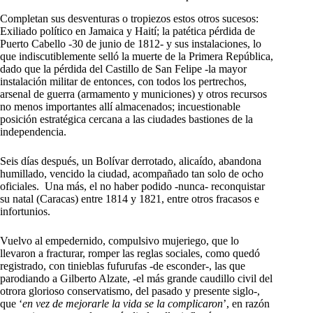
Completan sus desventuras o tropiezos estos otros sucesos:
Exiliado político en Jamaica y Haití; la patética pérdida de
Puerto Cabello -30 de junio de 1812- y sus instalaciones, lo
que indiscutiblemente selló la muerte de la Primera República,
dado que la pérdida del Castillo de San Felipe -la mayor
instalación militar de entonces, con todos los pertrechos,
arsenal de guerra (armamento y municiones) y otros recursos
no menos importantes allí almacenados; incuestionable
posición estratégica cercana a las ciudades bastiones de la
independencia.
Seis días después, un Bolívar derrotado, alicaído, abandona
humillado, vencido la ciudad, acompañado tan solo de ocho
oficiales. Una más, el no haber podido -nunca- reconquistar
su natal (Caracas) entre 1814 y 1821, entre otros fracasos e
infortunios.
Vuelvo al empedernido, compulsivo mujeriego, que lo
llevaron a fracturar, romper las reglas sociales, como quedó
registrado, con tinieblas fufurufas -de esconder-, las que
parodiando a Gilberto Alzate, -el más grande caudillo civil del
otrora glorioso conservatismo, del pasado y presente siglo-,
que ‘
en vez de mejorarle la vida se la complicaron
’, en razón