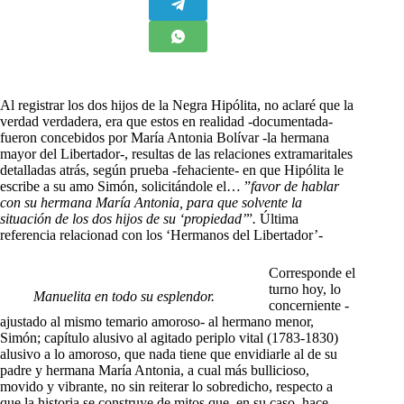
Al registrar los dos hijos de la Negra Hipólita, no aclaré que la
verdad verdadera, era que estos en realidad -documentada-
fueron concebidos por María Antonia Bolívar -la hermana
mayor del Libertador-, resultas de las relaciones extramaritales
detalladas atrás, según prueba -fehaciente- en que Hipólita le
escribe a su amo Simón, solicitándole el… ”
favor de hablar
con su hermana María Antonia, para que solvente la
situación de los dos hijos de su ‘propiedad’
”
.
Última
referencia relacionad con los ‘Hermanos del Libertador’-
Corresponde el
turno hoy, lo
Manuelita en todo su esplendor.
concerniente -
ajustado al mismo temario amoroso- al hermano menor,
Simón; capítulo alusivo al agitado periplo vital (1783-1830)
alusivo a lo amoroso, que nada tiene que envidiarle al de su
padre y hermana María Antonia, a cual más bullicioso,
movido y vibrante, no sin reiterar lo sobredicho, respecto a
que la historia se construye de mitos que, en su caso, hace