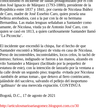
conocidísimo el incidente de faldas protagonizado por él con
don José Ignacio de Márquez (1793-1880), presidente de la
República entre 1837 y 1841, por cuenta de Nicolasa Ibáñez
de Caro, madre de José Eusebio Caro, quien poseía una
belleza arrobadora, casi a la par con la de su hermana
Bernardina. Las malas lenguas señalaban a Santander como
amante, de Nicolasa, viuda ya de Antonio José Caro, con
quien se casó en 1813, a quien cariñosamente Santander llamó
‘La Piconcita’.
El incidente que encendió la chispa, fue el hecho de que
Santander encontró a Márquez de visita en casa de Nicolasa.
Preso de incontenibles, incontrolables, locos celos, lo tachó de
intruso; furioso, indignado se fueron a las manos, alzando en
vilo Santander a Márquez (facilitado por la pequeñez de
estatura de este), con la intención de lanzarlo por la ventana a
la calle desde un segundo piso; tragedia evitada por Nicolasa
-también de armas tomar-, que detuvo al fiero contrincante,
jalándole del sacoleva, salvando el pellejo del inoportuno
‘gallinazo’ de una merecida expiación. CONTINÚA
Bogotá, D.C., 17 de agosto de 2021
http://articulosmarioariasgomez.blogspot.com.co/30