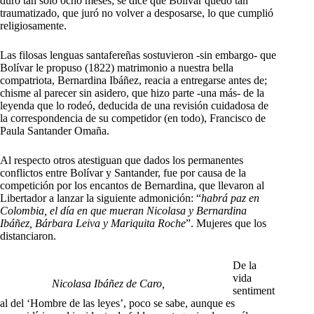
duró tan solo ocho meses; se dice que Bolívar quedó tan
traumatizado, que juró no volver a desposarse, lo que cumplió
religiosamente.
Las filosas lenguas santafereñas sostuvieron -sin embargo- que
Bolívar le propuso (1822) matrimonio a nuestra bella
compatriota, Bernardina Ibáñez, reacia a entregarse antes de;
chisme al parecer sin asidero, que hizo parte -una más- de la
leyenda que lo rodeó, deducida de una revisión cuidadosa de
la correspondencia de su competidor (en todo), Francisco de
Paula Santander Omaña.
Al respecto otros atestiguan que dados los permanentes
conflictos entre Bolívar y Santander, fue por causa de la
competición por los encantos de Bernardina, que llevaron al
Libertador a lanzar la siguiente admonición: “
habrá paz en
Colombia, el día en que mueran Nicolasa y Bernardina
Ibáñez, Bárbara Leiva y Mariquita Roche
”. Mujeres que los
distanciaron.
De la
vida
Nicolasa Ibáñez de Caro,
sentiment
al del ‘Hombre de las leyes’, poco se sabe, aunque es