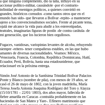
a que ninguna complementó, dio la talla, influyó en su
accionar político-militar, causándole -por el contrario-
infinidad de enemigos políticos, a quienes convirtió en
grandes, históricos cornudos -como tantos otros que en el
mundo han sido- que llevaron a Bolívar -repito- a mantenerse
ajeno a los convencionalismos sociales. Frente al picante tema,
ojalá me alcance la vida para aludir a los estereotipadas,
teatrales, imaginarias figuras de postín -de contra carátula- de
mi generación, que los lucieron bien orgullosos.
Fugaces, vanidosas, variopintas levantes de alcoba, rehuyendo
siempre -reitero- tener compañeras estables, en las que hubo
amantes de diversas nacionalidades. Veamos: México,
Venezuela, Francia, Colombia, República Dominicana, Haití,
Ecuador, Perú, Bolivia, hasta una estadounidense, que
relacionaré en la próxima entrega.
Simón José Antonio de la Santísima Trinidad Bolívar Palacios
Ponte y Blanco (nombre de pila), con menos de 19 años, se
casó el 26 de mayo de 1802, con la joven madrileña, María
Teresa Josefa Antonia Joaquina Rodríguez del Toro y Alayza
(15/10/1781 – 22/01/ 1803), dos años mayor, fallecida de
fiebre amarilla en Caracas -contraída probablemente en las
haciendas de San Mateo y Yare-. Efímero matrimonio que