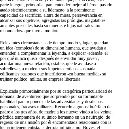
parte integral, primordial para entender mejor al héroe; pasado
atado sistémicamente a su liderazgo, a la prominente
capacidad de sacrificio, altura de miras, perseverancia en
alcanzar sus objetivos, agregadas las pródigas, inagotables
amantes presentes hasta su muerte, e hijos naturales -no
reconocidos- que tuvo a montón.
Relevantes circunstancias de tiempo, modo y lugar, que dan
un idea (completa) de su dimensión humana, que ayudan a
entender, a complementar la leyenda, a explicar -además- el
por qué nunca quiso -después de enviudar muy joven-,
acordar una nueva relación, estable, que le ayudase a
sobrellevar, a moderar sus ímpetus eróticos, sus nada
edificantes pasiones que interfirieron -en buena medida- su
trajinar político, militar, su empresa libertaria.
Explicada primordialmente por su categórica particularidad de
nómada, de aventurero que sorprendió por su formidable
habilidad para reponerse de las adversidades y desdichas
personales, fracasos militares. Recuerdo algunos: huérfano de
padre a los tres años, de madre a los nueve; viudo a los veinte;
pérdida tempranera de su único hermano en un naufragio, de
regreso de una misión por él encomendada relacionada con la
lucha independentista; la derrota infligida por Boves; el