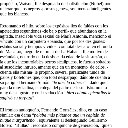
propósito, Watson, fue despojado de la distinción (Nobel) por
reiterar que los negros -por sus genes-, son menos inteligentes
que los blancos.
Retomando el hilo, sobre los expósitos líos de faldas con los
apetecidos segundones -de bajo perfil- que abundaron en la
agitada, insaciable vida sexual de María Antonia, menciono el
vínculo con un carpintero-ebanista, que por los desiguales:
estatus social y tiempos vividos -con total descaro- en el fundo
de Macarao, luego de retornar de La Habana, fue motivo de
escándalo, ocurrido en la desbocada edad de la sin-razón, en
la que los incontrolables perros sicalípticos, le fueron soltados
al susodicho intruso, amante que en un momento de celos, -
cuenta ella misma- le propinó, severa, paralizante tunda de
palos y bofetones que, con total desparpajo, dándole cuenta a
su parigual hermano Simón: “
le abrí la cabeza” –
dado que
para la muy ladina, el colega del padre de Jesucristo- no era
muy de su gusto, y en la seducción
“hizo cuántas picardías le
sugirió su torpeza
”.
El irónico antioqueño, Fernando González, dijo, en un caso
similar: esa dama “
pelaba más plátanos que un capitán de
buque margariteño
”, equivalente al deslenguado Guillermo
Botero -‘Bullas’-, recordado compinche de generación, -quien