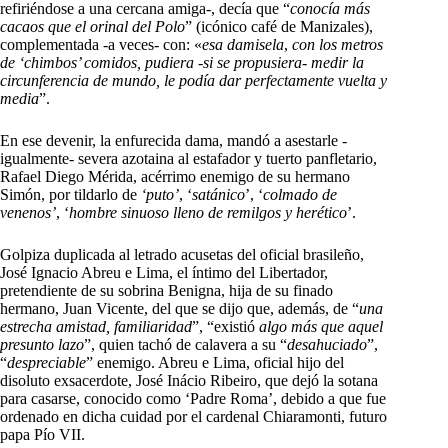
refiriéndose a una cercana amiga-, decía que “
conocía más
cacaos que el orinal del Polo
” (icónico café de Manizales),
complementada -a veces- con: «
esa damisela
,
con los metros
de ‘chimbos’ comidos, pudiera -si se propusiera- medir la
circunferencia de mundo, le podía dar perfectamente vuelta y
media
”.
En ese devenir, la enfurecida dama, mandó a asestarle -
igualmente- severa azotaina al estafador y tuerto panfletario,
Rafael Diego Mérida, acérrimo enemigo de su hermano
Simón, por tildarlo de
‘puto’
, ‘
satánico
’, ‘
colmado de
venenos’
, ‘
hombre sinuoso lleno de remilgos y herético
’.
Golpiza duplicada al letrado acusetas del oficial brasileño,
José Ignacio Abreu e Lima, el íntimo del Libertador,
pretendiente de su sobrina Benigna, hija de su finado
hermano, Juan Vicente, del que se dijo que, además, de “
una
estrecha amistad, familiaridad
”, “existió
algo más que aquel
presunto lazo
”, quien tachó de calavera a su “
desahuciado
”,
“
despreciable
” enemigo. Abreu e Lima, oficial hijo del
disoluto exsacerdote, José Inácio Ribeiro, que dejó la sotana
para casarse, conocido como ‘Padre Roma’, debido a que fue
ordenado en dicha cuidad por el cardenal Chiaramonti, futuro
papa Pío VII.