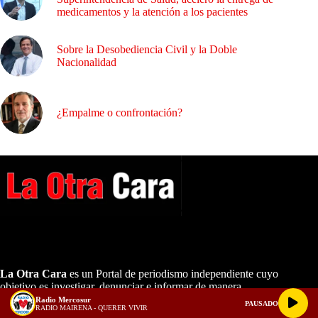
medicamentos y la atención a los pacientes
Sobre la Desobediencia Civil y la Doble
Nacionalidad
¿Empalme o confrontación?
A NUESTROS LECTORES…
La Otra Cara
es un Portal de periodismo independiente cuyo
objetivo es investigar, denunciar e informar de manera
equitativa, analítica, con pruebas y en primicia toda clase de
Radio Mercosur
PAUSADO
RADIO MAIRENA - QUERER VIVIR
temas ocultos de interés nacional.