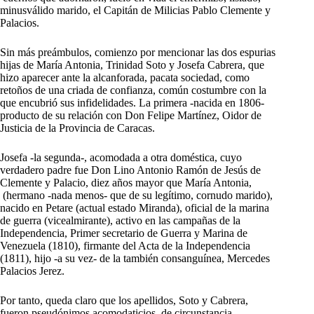
minusválido marido, el Capitán de Milicias Pablo Clemente y
Palacios.
Sin más preámbulos, comienzo por mencionar las dos espurias
hijas de María Antonia, Trinidad Soto y Josefa Cabrera, que
hizo aparecer ante la alcanforada, pacata sociedad, como
retoños de una criada de confianza, común costumbre con la
que encubrió sus infidelidades. La primera -nacida en 1806-
producto de su relación con Don Felipe Martínez, Oidor de
Justicia de la Provincia de Caracas.
Josefa -la segunda-, acomodada a otra doméstica, cuyo
verdadero padre fue Don Lino Antonio Ramón de Jesús de
Clemente y Palacio, diez años mayor que María Antonia,
(hermano -nada menos- que de su legítimo, cornudo marido),
nacido en Petare (actual estado Miranda), oficial de la marina
de guerra (vicealmirante), activo en las campañas de la
Independencia, Primer secretario de Guerra y Marina de
Venezuela (1810), firmante del Acta de la Independencia
(1811), hijo -a su vez- de la también consanguínea, Mercedes
Palacios Jerez.
Por tanto, queda claro que los apellidos, Soto y Cabrera,
fueron pseudónimos acomodaticios, de circunstancia,