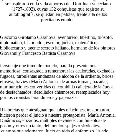
se inspiraron en la vida amorosa del Don Juan veneciano
(1727-1802), cuyas 132 conquistas que registra su
autobiografía, se quedan en palotes, frente a la de los
precitados émulos.
Giacomo Girolamo Casanova, aventurero, libertino, filósofo,
diplomático, historiador, escritor, jurista, matemático,
bibliotecario y agente secreto italiano, hermano de los pintores
Giovanni y Francesco Battista Casanova.
Personaje que tomo de modelo, para la presente nota
memoriosa, consagrada a rememorar las acaloradas, excitadas,
fugaces, turbulentas andanzas de alcoba de la ardiente, briosa,
efusiva, traviesa María Antonia -de armas tomar-; hazañas,
murmuraciones convertidas en comidilla callejera de la época,
de desfachatados, desollados chismosos, reemplazados hoy
por los cronistas faranduleros y paparazis.
Historietas que atestiguan que tales relaciones, trastornaron,
hicieron perder el juicio a nuestra protagonista, María Antonia.
Dinámicos, erizados, múltiples devaneos con tinieblos de
postín y otros no tanto, del montón -pajes o sirvientes-,
cuernos que adornaron, lució en vida el enfermizo, lisiado,