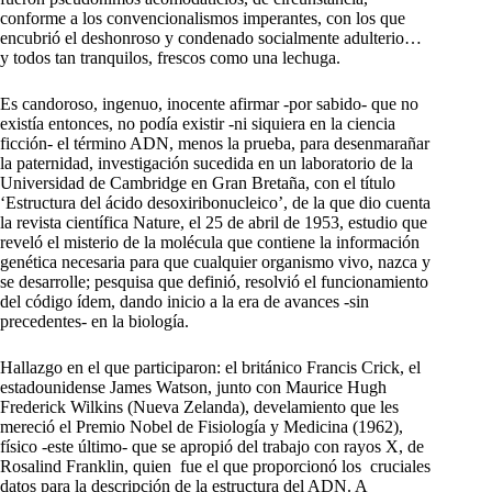
conforme a los convencionalismos imperantes, con los que
encubrió el deshonroso y condenado socialmente adulterio…
y todos tan tranquilos, frescos como una lechuga.
Es candoroso, ingenuo, inocente afirmar -por sabido- que no
existía entonces, no podía existir -ni siquiera en la ciencia
ficción- el término ADN, menos la prueba, para desenmarañar
la paternidad, investigación sucedida en un laboratorio de la
Universidad de Cambridge en Gran Bretaña, con el título
‘Estructura del ácido desoxiribonucleico’, de la que dio cuenta
la revista científica Nature, el 25 de abril de 1953, estudio que
reveló el misterio de la molécula que contiene la información
genética necesaria para que cualquier organismo vivo, nazca y
se desarrolle; pesquisa que definió, resolvió el funcionamiento
del código ídem, dando inicio a la era de avances -sin
precedentes- en la biología.
Hallazgo en el que participaron: el británico Francis Crick, el
estadounidense James Watson, junto con Maurice Hugh
Frederick Wilkins (Nueva Zelanda), develamiento que les
mereció el Premio Nobel de Fisiología y Medicina (1962),
físico -este último- que se apropió del trabajo con rayos X, de
Rosalind Franklin, quien fue el que proporcionó los cruciales
datos para la descripción de la estructura del ADN. A