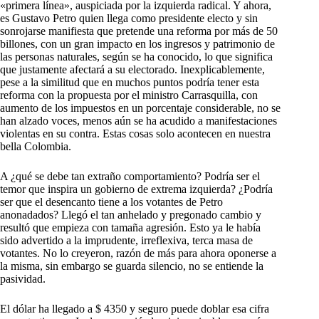
«primera línea», auspiciada por la izquierda radical. Y ahora,
es Gustavo Petro quien llega como presidente electo y sin
sonrojarse manifiesta que pretende una reforma por más de 50
billones, con un gran impacto en los ingresos y patrimonio de
las personas naturales, según se ha conocido, lo que significa
que justamente afectará a su electorado. Inexplicablemente,
pese a la similitud que en muchos puntos podría tener esta
reforma con la propuesta por el ministro Carrasquilla, con
aumento de los impuestos en un porcentaje considerable, no se
han alzado voces, menos aún se ha acudido a manifestaciones
violentas en su contra. Estas cosas solo acontecen en nuestra
bella Colombia.
A ¿qué se debe tan extraño comportamiento? Podría ser el
temor que inspira un gobierno de extrema izquierda? ¿Podría
ser que el desencanto tiene a los votantes de Petro
anonadados? Llegó el tan anhelado y pregonado cambio y
resultó que empieza con tamaña agresión. Esto ya le había
sido advertido a la imprudente, irreflexiva, terca masa de
votantes. No lo creyeron, razón de más para ahora oponerse a
la misma, sin embargo se guarda silencio, no se entiende la
pasividad.
El dólar ha llegado a $ 4350 y seguro puede doblar esa cifra