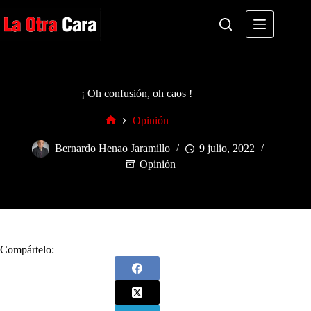
Saltar
al
contenido
¡ Oh confusión, oh caos !
Opinión
Inicio
Bernardo Henao Jaramillo
9 julio, 2022
Opinión
Compártelo: