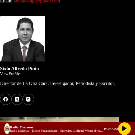
Email:
laotracarapi@gmail.com
Dirigida por Sixto Alfredo Pinto
Sixto Alfredo Pinto
View Profile
Director de La Otra Cara. Investigador, Periodista y Escritor.
Los Más Comentados
Radio Mercosur
PAUSADO
Radio Mercosur - Enlace Sudamericano - Entrevista a Miguel Werner (Presidente de UPF Argentina) y Huáscar Barradas (Flautista, compositor y productor musical)