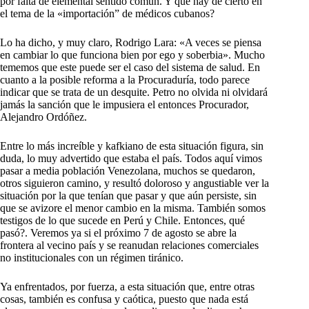
por falta de elemental sentido común. Y qué hay de cierto en
el tema de la «importación” de médicos cubanos?
Lo ha dicho, y muy claro, Rodrigo Lara: «A veces se piensa
en cambiar lo que funciona bien por ego y soberbia». Mucho
tememos que este puede ser el caso del sistema de salud.
En
cuanto a la posible reforma a la Procuraduría, todo parece
indicar que se trata de un desquite. Petro no olvida ni olvidará
jamás la sanción que le impusiera el entonces Procurador,
Alejandro Ordóñez.
Entre lo más increíble y kafkiano de esta situación figura, sin
duda, lo muy advertido que estaba el país. Todos aquí vimos
pasar a media población Venezolana, muchos se quedaron,
otros siguieron camino, y resultó doloroso y angustiable ver la
situación por la que tenían que pasar y que aún persiste, sin
que se avizore el menor cambio en la misma. También somos
testigos de lo que sucede en Perú y Chile. Entonces, qué
pasó?. Veremos ya si el próximo 7 de agosto se abre la
frontera al vecino país y se reanudan relaciones comerciales
no institucionales con un régimen tiránico.
Ya enfrentados, por fuerza, a esta situación que, entre otras
cosas, también es confusa y caótica, puesto que nada está