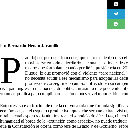
Por
Bernardo Henao Jaramillo
.
P
aradójico, por decir lo menos, que en reciente discurso el
movilizarse en todo el territorio nacional, a salir a calle
mismo que formulara cuando perdió la presidencia en 201
Duque, lo que promovió con el violento “paro nacional”.
no necesita acudir a ese mecanismo para adoptar las decisi
promesa de conseguir el «cambio» ofrecido en su campaña
civil para ingresar en la agenda de política un asunto que puede ident
voluntad política para cumplir con sus funciones y velar por el bien co
Entonces, su explicación de que la convocatoria que formula significa «
económicas, en el esquema productivo, que debe ser «no extractivista»,
rural, la cual espera » disminuir » y en el «modelo de décadas», el neo 
humanidad al borde de la «extinción como especie», no puede traducir 
que la Constitución le otorga como jefe de Estado y de Gobierno, rep