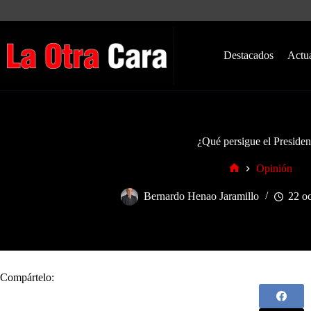
Saltar
al
contenido
Destacados
Actu
¿Qué persigue el Presiden
Opinión
Inicio
Bernardo Henao Jaramillo
22 o
Compártelo: