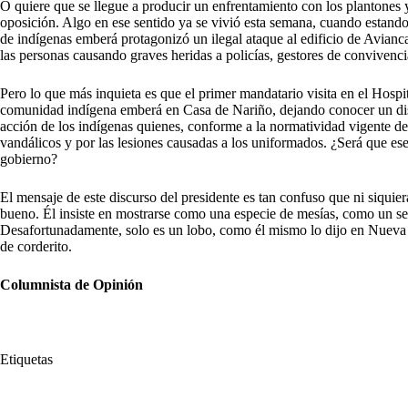
O quiere que se llegue a producir un enfrentamiento con los plantones
oposición. Algo en ese sentido ya se vivió esta semana, cuando estando
de indígenas emberá protagonizó un ilegal ataque al edificio de Avianca
las personas causando graves heridas a policías, gestores de convivencia
Pero lo que más inquieta es que el primer mandatario visita en el Hospit
comunidad indígena emberá en Casa de Nariño, dejando conocer un discur
acción de los indígenas quienes, conforme a la normatividad vigente de
vandálicos y por las lesiones causadas a los uniformados. ¿Será que ese
gobierno?
El mensaje de este discurso del presidente es tan confuso que ni siqui
bueno. Él insiste en mostrarse como una especie de mesías, como un ser
Desafortunadamente, solo es un lobo, como él mismo lo dijo en Nueva 
de corderito.
Columnista de Opinión
Etiquetas
#
Gustavo Petro
#
Presidente