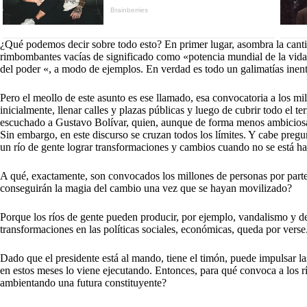
¿Qué podemos decir sobre todo esto? En primer lugar, asombra la cantid
rimbombantes vacías de significado como «potencia mundial de la vida»
del poder «, a modo de ejemplos. En verdad es todo un galimatías inen
Pero el meollo de este asunto es ese llamado, esa convocatoria a los mil
inicialmente, llenar calles y plazas públicas y luego de cubrir todo el t
escuchado a Gustavo Bolívar, quien, aunque de forma menos ambiciosa
Sin embargo, en este discurso se cruzan todos los límites. Y cabe pregu
un río de gente lograr transformaciones y cambios cuando no se está h
A qué, exactamente, son convocados los millones de personas por part
conseguirán la magia del cambio una vez que se hayan movilizado?
Porque los ríos de gente pueden producir, por ejemplo, vandalismo y de
transformaciones en las políticas sociales, económicas, queda por verse
Dado que el presidente está al mando, tiene el timón, puede impulsar l
en estos meses lo viene ejecutando. Entonces, para qué convoca a los río
ambientando una futura constituyente?