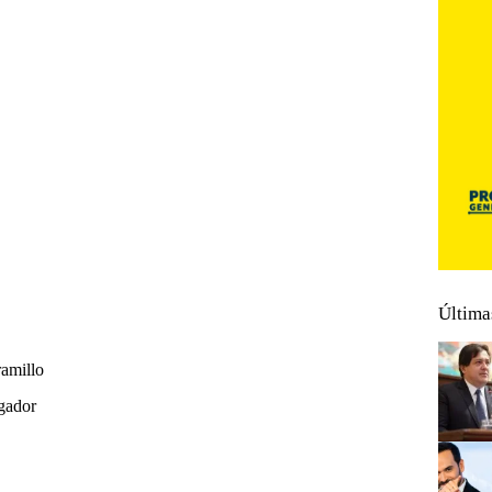
Última
amillo
gador