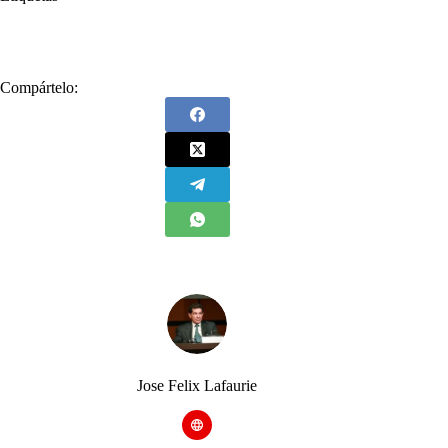
#
Compra de tierras
#
Fedegán
#
Tierras
Compártelo:
Jose Felix Lafaurie