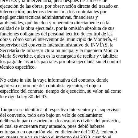
INVIAS y la Interventoría, pero después de 5 meses de
ejecución de las obras, por observación directa del trazado en
intervención, podemos denunciar a los contratantes por
negligencias técnicas administrativas, financieras y
ambientales, qué inciden y repercuten directamente en la
calidad de la obra ejecutada, por la omisión absoluta de sus
funciones obligantes del personal técnico de control de las
obras, cómo son el interventor del municipio de Montería, el
supervisor del convenio interadministrativo de INVÍAS, la
Secretaría de Infraestructura municipal y la ingeniera Mónica
María Severiche, quien es la encargada de recibir y viabilizar
los pago de las actas parciales por obra ejecutada sin el control
técnico específico.
No existe in situ la vaya informativa del contrato, donde
aparezca el nombre del contratista ejecutor, el objeto
específico del contrato, tiempo de ejecución, su valor, tal como
lo exige la ley 80 del 93.
Tampoco se identifica al respectivo interventor y el supervisor
del convenio, todo esto bajo un velo de ocultamiento
deliberado para desorientar a los usuarios civiles del proyecto,
el cual se encuentra muy atrasado, pues debió haberse
entregado en operación vial en diciembre del 2022, teniendo
en cuenta que ya se inició el invierno del 2023, cuando el