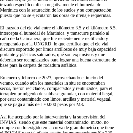
trazado específico afecta negativamente el humedal de
Martinica con la saturación de los suelos y su compactación,
puesto que no se ejecutaron las obras de drenaje requeridas.
El trazado del eje vial entre el kilómetro 3.5 y el kilómetro 5.5,
intercepta el humedal de Martinica, y transcurre paralelo al
caño de la Caimanera, que fue recientemente rectificado y
recuperado por la UNGRD, lo que certifica que el eje vial
discurre soportado por limos arcillosos de muy baja capacidad
portante y plásticos saturados, qué son expansivos y que
deberían ser reemplazados para lograr una buena estructura de
base para la carpeta de rodadura asfáltica.
En enero y febrero de 2023, aprovechando el inicio del
verano, cuando aún los materiales in situ se encontraban
secos, fueron reciclados, compactados y reutilizados, para el
terraplén primigenio de subbase granular, con material ilegal,
por estar contaminado con limos, arcillas y material vegetal,
que se paga a más de 170.000 pesos por M3.
Así fue aceptado por la interventoría y la supervisión del
INVIAS, siendo que este material contaminado, mixto, no
cumple con lo exigido en la curva de granulometría que tiene
el INVIAS para tal efecto, según las enumeraciones No 220,