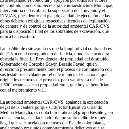
Esta ilegalidad es conocida y apoyaba por todos los actores
del contrato como son: Secretaría de infraestructura Municipal,
Interventoría de las obras, la supervisión del convenio y el
INVÍAS, pues dentro del plan de calidad de ejecución de las
obras debieron exigir las respectivas licencias de explotación
de cantera y de control de la autoridad ambiental CAR-CVS,
para la disposición final de los sobrantes de excavación, que
nunca han existido.
Lo insólito de este asunto es que la longitud vial contratada es
de 21 km en el corregimiento de Leticia, donde se encuentra
ubicada la finca La Providencia, de propiedad del destituido
Gobernador de Córdoba Edwin Besaile Fayad, quien
direccionó presuntamente todo el proceso de contratación con
sus testaferros avalado por el ente municipal y nacional qué
origina los recursos del proyecto, para valorizar a más de
1.500 hectáreas de su propiedad rural, que hoy se benefician
con el mejoramiento vial.
La autoridad ambiental CAR-CVS, apalanca la explotación
ilegal de la cantera porque su director Ejecutivo Orlando
Medina Marsiglia, es cuota burocrática del grupo Besaile y, en
consecuencia, es el facilitador del presunto delito de minería
ilegal que se cancela con recursos del Estado colombiano,
apalancando presuntos comportamientos delictivos que se