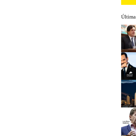
Última