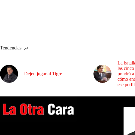
Tendencias
La batall
las cinco
Dejen jugar al Tigre
pondrá a
cómo enc
ese perfil
Dirig