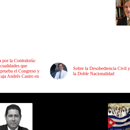
a por la Contraloría:
 cualidades que
Sobre la Desobediencia Civil y
 prueba el Congreso y
la Doble Nacionalidad
aja Andrés Castro en
ida por Sixto Alfredo Pinto
Los Más C