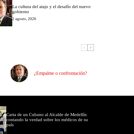
La cultura del atajo y el desafío del nuevo
gobierno
2 agosto, 2026
¿Empalme o confrontación?
omentados
Carta de un Cubano al Alcalde de Medellín
contando la verdad sobre los médicos de su
país