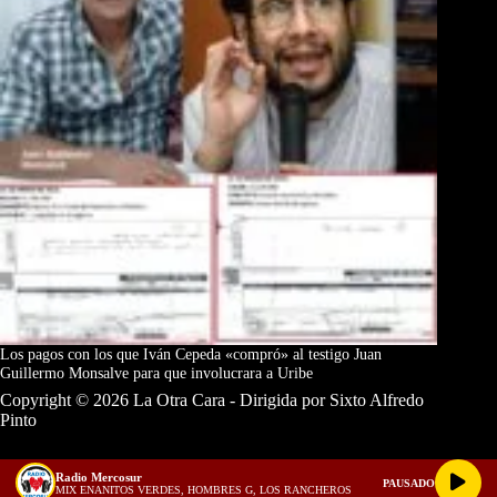
Los pagos con los que Iván Cepeda «compró» al testigo Juan
Guillermo Monsalve para que involucrara a Uribe
Copyright © 2026 La Otra Cara - Dirigida por Sixto Alfredo
Pinto
Radio Mercosur
PAUSADO
MIX ENANITOS VERDES, HOMBRES G, LOS RANCHEROS
Términos y Condiciones
Política de Privacidad