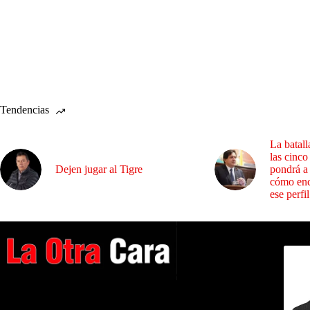
Tendencias
La batall
las cinco
Dejen jugar al Tigre
pondrá a
cómo enc
ese perfil
Dirig