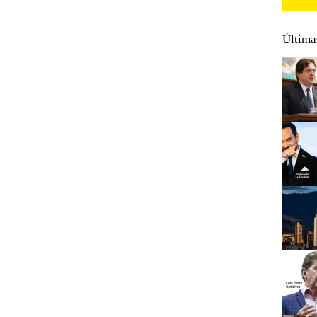
Última