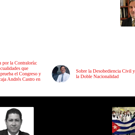
a por la Contraloría:
 cualidades que
Sobre la Desobediencia Civil y
 prueba el Congreso y
la Doble Nacionalidad
aja Andrés Castro en
ida por Sixto Alfredo Pinto
Los Más C