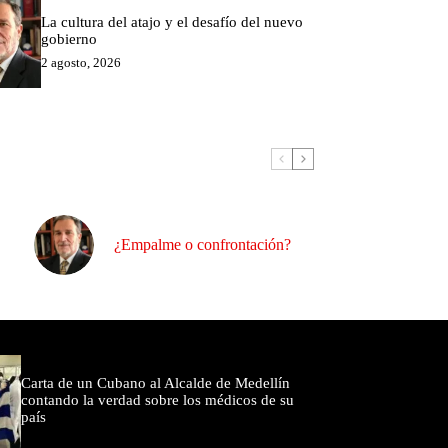
La cultura del atajo y el desafío del nuevo
gobierno
2 agosto, 2026
¿Empalme o confrontación?
omentados
Carta de un Cubano al Alcalde de Medellín
contando la verdad sobre los médicos de su
país