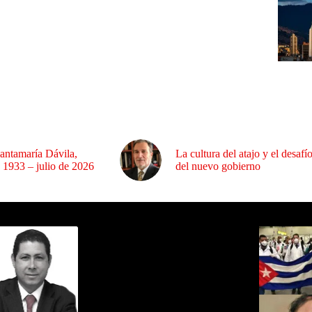
antamaría Dávila,
La cultura del atajo y el desafí
 1933 – julio de 2026
del nuevo gobierno
ida por Sixto Alfredo Pinto
Los Más C