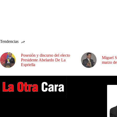
Tendencias
Posesión y discurso del electo
Miguel S
Presidente Abelardo De La
marzo de
Espriella
Dirig
A NUESTROS LECTORES…