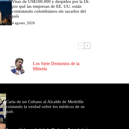
Visas de US$100.000 y despidos por la IA:
por qué las empresas de EE. UU. están
contratando colombianos sin sacarlos del
país
4 agosto, 2026
o
Los Siete Demonios de la
Minería
omentados
Carta de un Cubano al Alcalde de Medellín
contando la verdad sobre los médicos de su
país