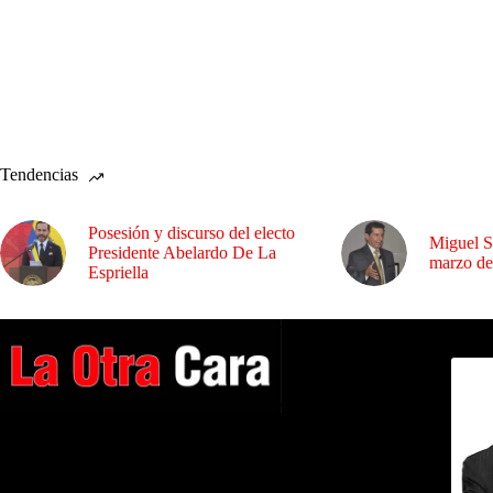
Tendencias
Posesión y discurso del electo
Miguel S
Presidente Abelardo De La
marzo de
Espriella
Dirig
A NUESTROS LECTORES…