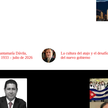
antamaría Dávila,
La cultura del atajo y el desafí
 1933 – julio de 2026
del nuevo gobierno
ida por Sixto Alfredo Pinto
Los Más C