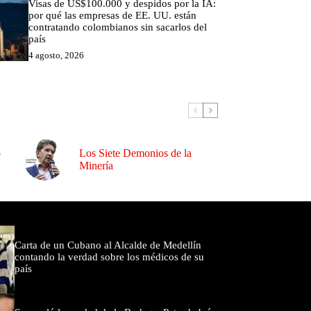
Visas de US$100.000 y despidos por la IA:
por qué las empresas de EE. UU. están
contratando colombianos sin sacarlos del
país
4 agosto, 2026
o
Los Siete Demonios de la
Minería
omentados
Carta de un Cubano al Alcalde de Medellín
contando la verdad sobre los médicos de su
país