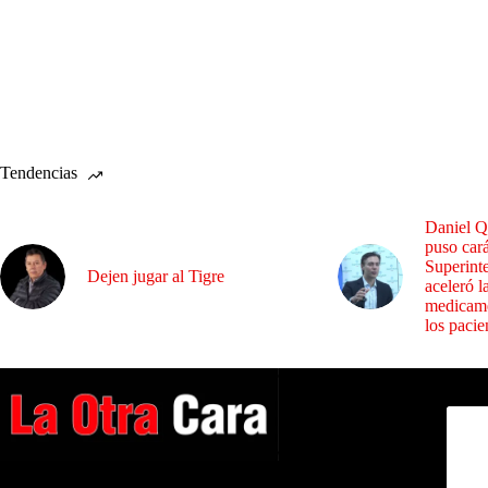
Tendencias
Daniel Q
puso cará
Superint
Dejen jugar al Tigre
aceleró l
medicame
los pacie
Dirig