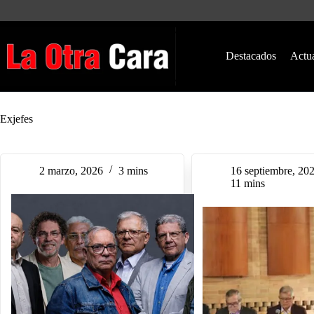
Saltar
al
contenido
Destacados
Actu
Exjefes
2 marzo, 2026
3 mins
16 septiembre, 20
11 mins