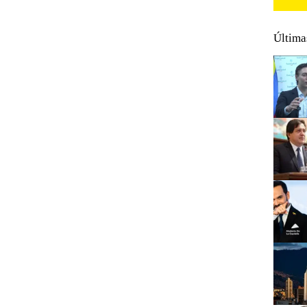
Última