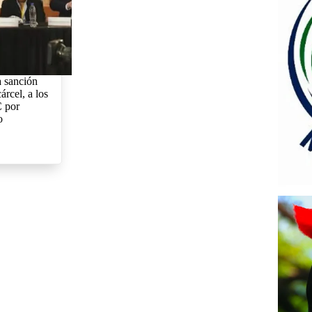
a sanción
árcel, a los
C por
o