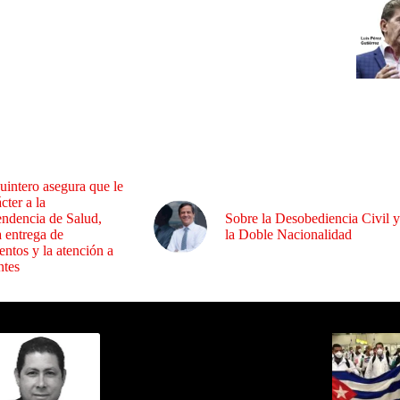
uintero asegura que le
cter a la
endencia de Salud,
Sobre la Desobediencia Civil y
a entrega de
la Doble Nacionalidad
ntos y la atención a
ntes
ida por Sixto Alfredo Pinto
Los Más C