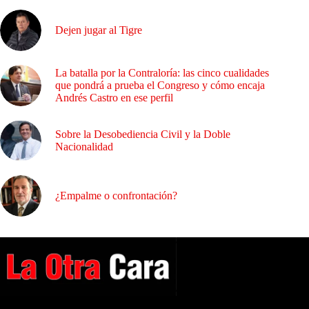
Dejen jugar al Tigre
La batalla por la Contraloría: las cinco cualidades
que pondrá a prueba el Congreso y cómo encaja
Andrés Castro en ese perfil
Sobre la Desobediencia Civil y la Doble
Nacionalidad
¿Empalme o confrontación?