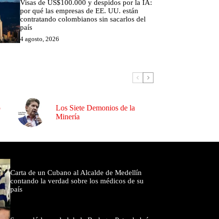
Visas de US$100.000 y despidos por la IA:
por qué las empresas de EE. UU. están
contratando colombianos sin sacarlos del
país
4 agosto, 2026
o
Los Siete Demonios de la
Minería
omentados
Carta de un Cubano al Alcalde de Medellín
contando la verdad sobre los médicos de su
país