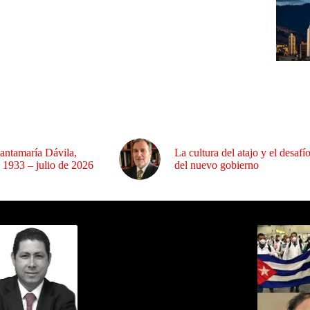
antamaría Dávila,
La cultura del atajo y el desafí
 1933 – julio de 2026
del nuevo gobierno
ida por Sixto Alfredo Pinto
Los Más C