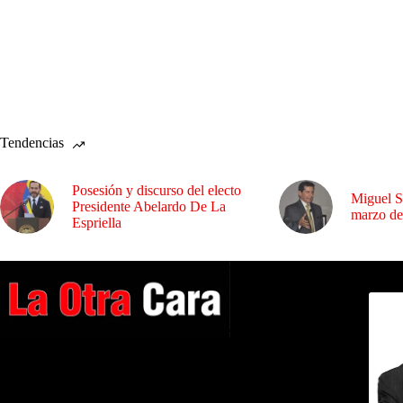
Tendencias
Posesión y discurso del electo
Miguel S
Presidente Abelardo De La
marzo de
Espriella
Dirig
A NUESTROS LECTORES…