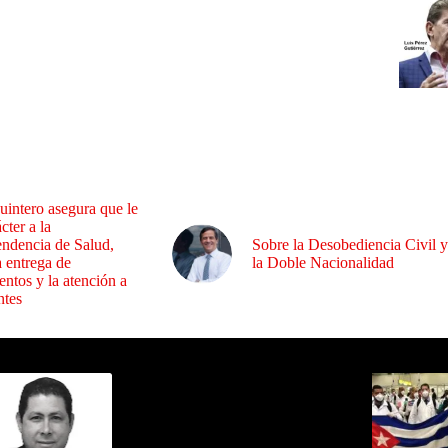
uintero asegura que le
cter a la
endencia de Salud,
Sobre la Desobediencia Civil y
a entrega de
la Doble Nacionalidad
ntos y la atención a
ntes
ida por Sixto Alfredo Pinto
Los Más C