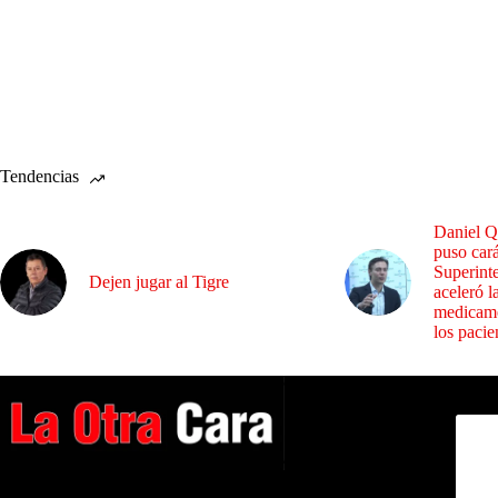
Tendencias
Daniel Q
puso cará
Superint
Dejen jugar al Tigre
aceleró l
medicame
los pacie
Dirig