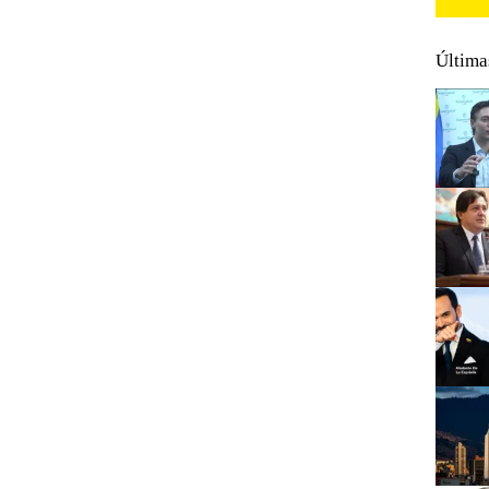
Última