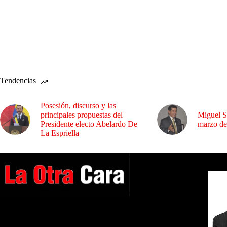
Tendencias
Posesión, discurso y las
principales propuestas del
Miguel S
Presidente electo Abelardo De
marzo de
La Espriella
Dirig
A NUESTROS LECTORES…