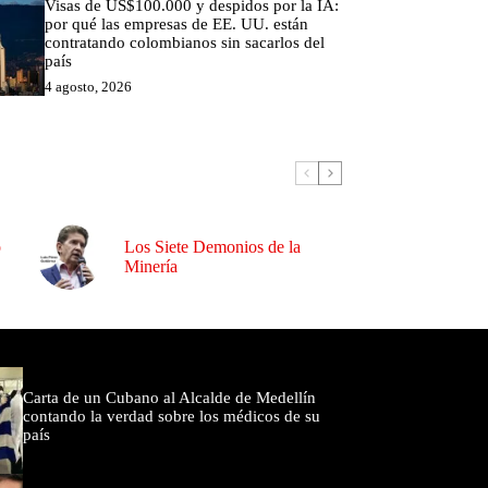
Visas de US$100.000 y despidos por la IA:
por qué las empresas de EE. UU. están
contratando colombianos sin sacarlos del
país
4 agosto, 2026
o
Los Siete Demonios de la
Minería
omentados
Carta de un Cubano al Alcalde de Medellín
contando la verdad sobre los médicos de su
país