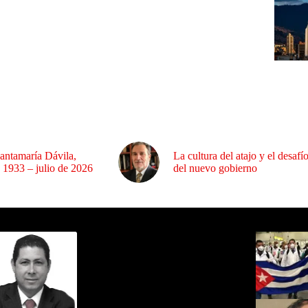
antamaría Dávila,
La cultura del atajo y el desafí
 1933 – julio de 2026
del nuevo gobierno
ida por Sixto Alfredo Pinto
Los Más C