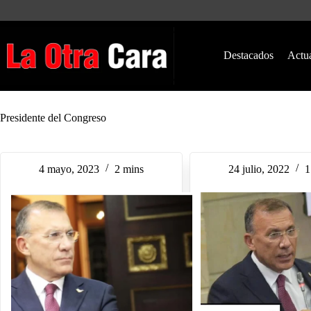
Saltar
al
contenido
Destacados
Actu
Presidente del Congreso
4 mayo, 2023
2 mins
24 julio, 2022
1