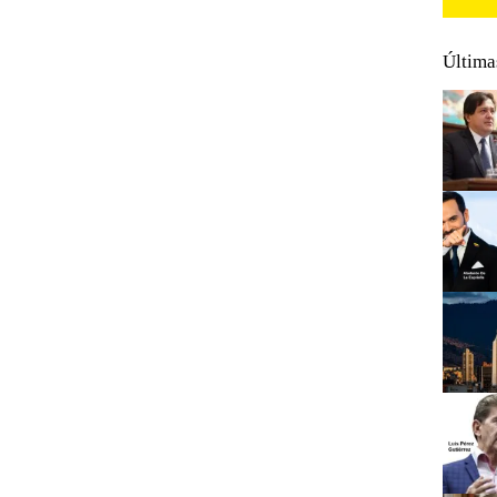
Última