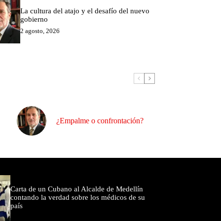
La cultura del atajo y el desafío del nuevo
gobierno
2 agosto, 2026
¿Empalme o confrontación?
omentados
Carta de un Cubano al Alcalde de Medellín
contando la verdad sobre los médicos de su
país