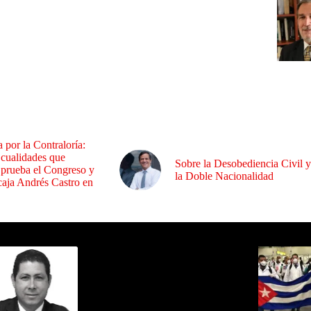
a por la Contraloría:
 cualidades que
Sobre la Desobediencia Civil y
 prueba el Congreso y
la Doble Nacionalidad
aja Andrés Castro en
ida por Sixto Alfredo Pinto
Los Más C