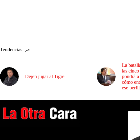
Tendencias
La batall
las cinco
Dejen jugar al Tigre
pondrá a
cómo enc
ese perfil
Dirig