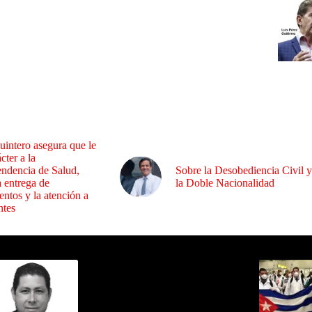
uintero asegura que le
cter a la
endencia de Salud,
Sobre la Desobediencia Civil y
a entrega de
la Doble Nacionalidad
ntos y la atención a
ntes
ida por Sixto Alfredo Pinto
Los Más C