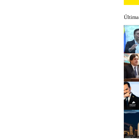
Última