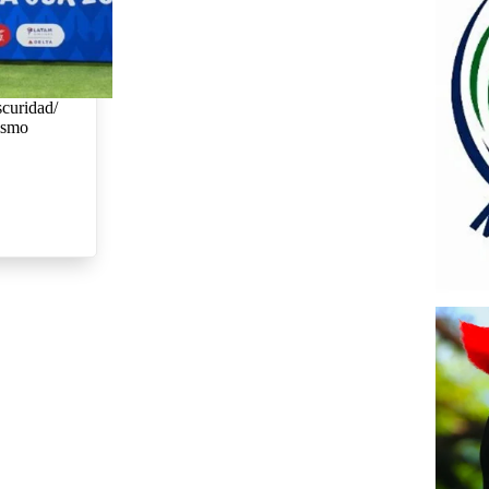
scuridad/
nismo