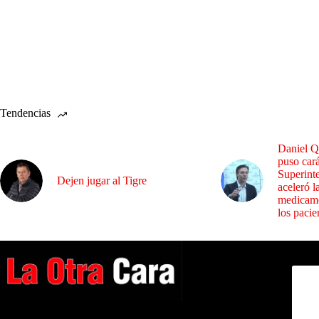
Tendencias
Daniel Q
puso cará
Superint
Dejen jugar al Tigre
aceleró l
medicame
los pacie
Dirig