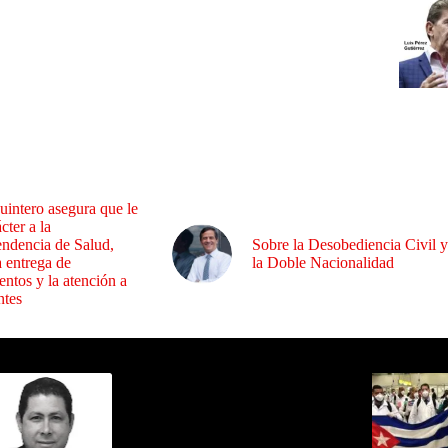
uintero asegura que le
cter a la
endencia de Salud,
Sobre la Desobediencia Civil y
a entrega de
la Doble Nacionalidad
ntos y la atención a
ntes
ida por Sixto Alfredo Pinto
Los Más C