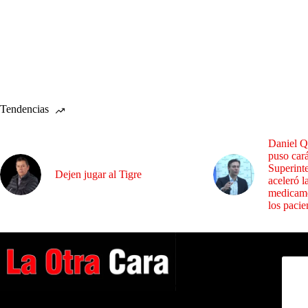
Tendencias
Daniel Q
puso cará
Superint
Dejen jugar al Tigre
aceleró l
medicame
los pacie
Dirig