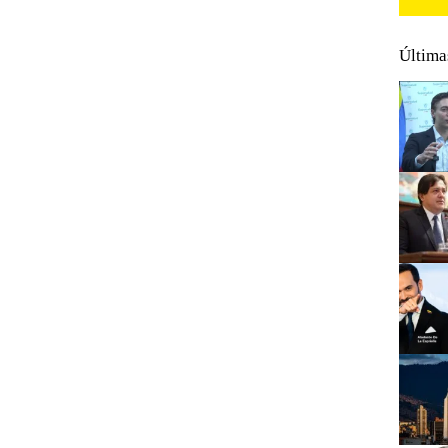
Última