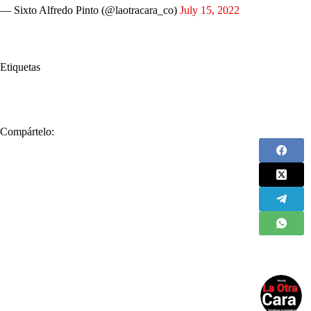
— Sixto Alfredo Pinto (@laotracara_co)
July 15, 2022
Etiquetas
#
Farc
#
video
Compártelo: