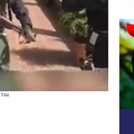
n Tibú