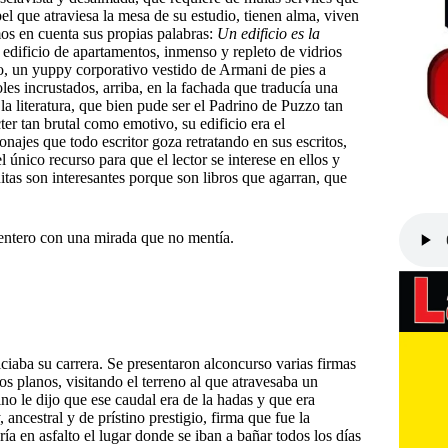
pel que atraviesa la mesa de su estudio, tienen alma, viven
os en cuenta sus propias palabras:
Un edificio es la
edificio de apartamentos, inmenso y repleto de vidrios
do, un yuppy corporativo vestido de Armani de pies a
es incrustados, arriba, en la fachada que traducía una
 la literatura, que bien pude ser el Padrino de Puzzo tan
r tan brutal como emotivo, su edificio era el
onajes que todo escritor goza retratando en sus escritos,
único recurso para que el lector se interese en ellos y
tas son interesantes porque son libros que agarran, que
rentero con una mirada que no mentía.
ciaba su carrera. Se presentaron alconcurso varias firmas
os planos, visitando el terreno al que atravesaba un
o le dijo que ese caudal era de la hadas y que era
 ancestral y de prístino prestigio, firma que fue la
a en asfalto el lugar donde se iban a bañar todos los días