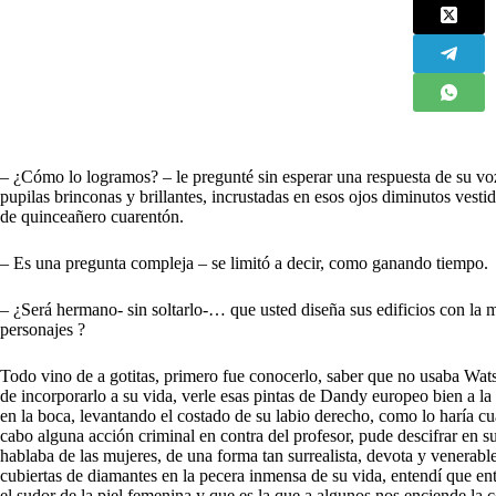
– ¿Cómo lo logramos? – le pregunté sin esperar una respuesta de su vo
pupilas brinconas y brillantes, incrustadas en esos ojos diminutos vest
de quinceañero cuarentón.
– Es una pregunta compleja – se limitó a decir, como ganando tiempo.
– ¿Será hermano- sin soltarlo-… que usted diseña sus edificios con la 
personajes ?
Todo vino de a gotitas, primero fue conocerlo, saber que no usaba Wa
de incorporarlo a su vida, verle esas pintas de Dandy europeo bien a l
en la boca, levantando el costado de su labio derecho, como lo haría cu
cabo alguna acción criminal en contra del profesor, pude descifrar en su
hablaba de las mujeres, de una forma tan surrealista, devota y venerable
cubiertas de diamantes en la pecera inmensa de su vida, entendí que en
el sudor de la piel femenina y que es la que a algunos nos enciende la 