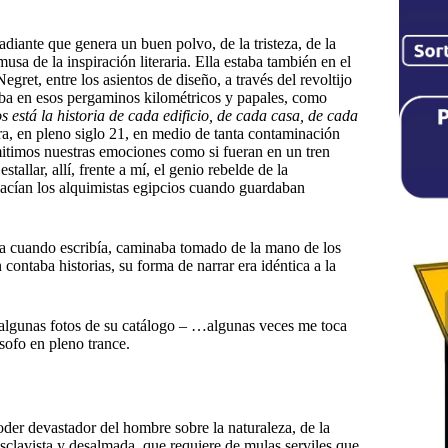
diante que genera un buen polvo, de la tristeza, de la
musa de la inspiración literaria. Ella estaba también en el
gret, entre los asientos de diseño, a través del revoltijo
eaba en esos pergaminos kilométricos y papales, como
os está la historia de cada edificio, de cada casa, de cada
ra, en pleno siglo 21, en medio de tanta contaminación
smitimos nuestras emociones como si fueran en un tren
llar, allí, frente a mí, el genio rebelde de la
hacían los alquimistas egipcios cuando guardaban
fría cuando escribía, caminaba tomado de la mano de los
ontaba historias, su forma de narrar era idéntica a la
 algunas fotos de su catálogo – …algunas veces me toca
sofo en pleno trance.
oder devastador del hombre sobre la naturaleza, de la
sclavista y desalmada, que requiere de mulas serviles que