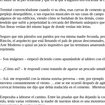
Terminé convenciéndome cuando vi su obra, esas curvas de cemento que
perplejo desequilibrio, o sus espacios musicales en sus casas de ca
algunos de sus edificios, viendo cómo se burlaban de los demás, com
tendrán que sufrir a perpetuidad la cercanía del libertario anárquico qu
Sus líneas venían del mismo lugar de donde venían mis letras.
Seguro que mis párrafos son paridos por esa misma madre fecunda, prom
Rincón, el arquitecto que está llenando el país de piezas descomunale
Arte Moderno o quizá un juicio inquisitivo que las terminara amarrand
reprimida.
– Son imágenes – empezó diciendo como apuntándole al tablero con el
– ¿Cómo así? – le respondí como tratando de agarrar un pescado untado
– Así- me respondió con la misma sonrisa perversa – este, por ejemplo
moviera constantemente el viento- …este se me ocurrió después de agita
cervical femenina me dijo que debía traducirla en el cemento.
Mientras
Empezaba a labrarse el camino. Entre las pisadas que iba dejando la co
mío, tenía varias vertientes, la madre de nuestras ideas es una monstru