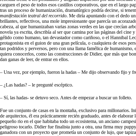
carguen el peso de todos esos castillos corporativos, que en el largo pa
tras un proceso de humanización, dramatúrgico podría decirse, si tenem
manifestación teatral del recorrido
. Me diría apuntando con el dedo un 
brillantes, reflectivos, una mole impresionante que parecía un acoraza
cabeza, al que humanizaban varias zonas verdes en las que crecían arbol
novela ya escrita, describía al ser que camina por las páginas del cine y
gélido como humano, tan devastador como cariñoso, o el Hannibal Lecte
protagonista en el guion de una gran película, o cualquiera de esos pers
tan podridos y perversos, pero con una llama famélica de humanismo, el 
quiera conocerlos, como las construcciones de Didier, que más que boni
dan ganas de leer, de entrar en ellos.
– Una vez, por ejemplo, fueron la hadas – Me dijo observando fijo y f
– ¿Las hadas? – le pregunté escéptico.
– Sí, las hadas- se detuvo seco. Antes de empezar a buscar un folleto.
Fue un conjunto de casas en la montaña, exclusivo para millonarios. Ini
de arquitectos, él era prácticamente recién graduado, antes de elaborar l
pequeño rio en el que habitaba todo un ecosistema, un anciano campesin
peligroso tocarlo. Didier fue finalista junto a otra, una firma muy puppy,
ganadora con un proyecto que prometía un conjunto de lujo, que tapizarí