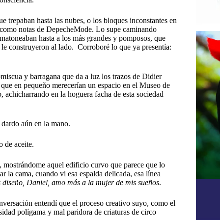
 trepaban hasta las nubes, o los bloques inconstantes en
mpo como notas de DepecheMode. Lo supe caminando
o matoneaban hasta a los más grandes y pomposos, que
e le construyeron al lado. Corroboré lo que ya presentía:
iscua y barragana que da a luz los trazos de Didier
s, que en pequeño merecerían un espacio en el Museo de
o, achicharrando en la hoguera facha de esta sociedad
 dardo aún en la mano.
 de aceite.
 , mostrándome aquel edificio curvo que parece que lo
r la cama, cuando vi esa espalda delicada, esa línea
 diseño, Daniel, amo más a la mujer de mis sueños
.
nversación entendí que el proceso creativo suyo, como el
osidad polígama y mal paridora de criaturas de circo