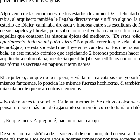
provenientes de varias vaginas.
Algo venía de las emociones, de los estados de ánimo. De la felicidad ra
rabia, al arquitecto también le llegaba directamente sin filtro alguno, la 
estudio de Didier, caminaba drogada y hipposa entre sus esculturas de Ne
de sus papeles y libretas, pero sobre todo se divertía cuando se bronc
aquellos que contaban las historias épicas del medioevo. “
En estos roll
apartamento, todo de mi puño y letra
” No podía creer lo que veía, aho
tecnológica, de esta sociedad que fluye entre canales por los que tran
bala, en este mundo atómico que espichando 2 botones podemos hacer esta
arquitectura colombiana, me decía que dibujaba sus edificios como lo 
sus fórmulas secretas en papiros interminables.
El arquitecto, aunque no lo supiera, vivía la misma catarsis que yo su
mismos fantasmas, lo poseían las mismas fuerzas hechiceras, él también c
mía solamente que usaba otros elementos.
– No siempre es tan sencillo. Calló un momento. Se detuvo a observar
pensar un poco más- añadió agarrando su mentón como lo haría un filó
– ¿En que piensa?- pregunté, nadando hacia abajo.
De su visión catastrófica de la sociedad de consumo, de la censura al p
rebeldía frente a los postulados y dogmas impuestos por una sociedad e