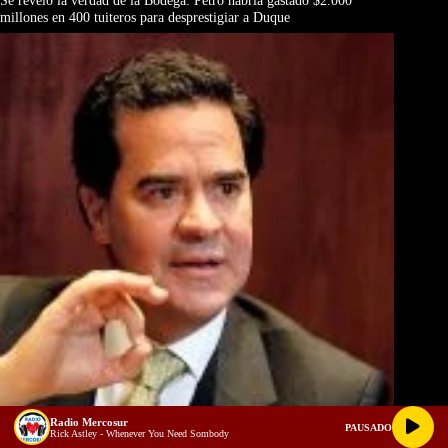
Se reveló la verdad de la Bodega: Petro habría gastado $2.000
millones en 400 tuiteros para desprestigiar a Duque
Radio Mercosur
PAUSADO
Rick Astley - Whenever You Need Sombody
Frank Pearl, El Camaleón