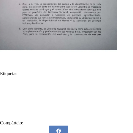
Etiquetas
#
acuerdo
#
Compra de tierras
#
Fedegán
#
ganadería
#
Ganadería sostenible
#
Ganaderos
#
José Félix Lafaurie
#
José Félix Lafaurie Rivera
#
Ministerio de Agricultura
#
Paz Total
Compártelo: