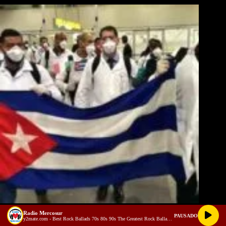
Carta de un Cubano al Alcalde de Medellín contando la verdad sobre
Radio Mercosur
los médicos de su país
PAUSADO
y2mate.com - Best Rock Ballads 70s 80s 90s The Greatest Rock Ballads Of All Time