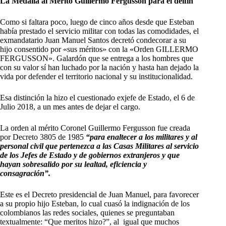
La Medalla al Mérito Guillermo Fergusson para el delfín
Como si faltara poco, luego de cinco años desde que Esteban
había prestado el servicio militar con todas las comodidades, el
exmandatario Juan Manuel Santos decretó condecorar a su
hijo consentido por «sus méritos» con la «Orden GILLERMO
FERGUSSON». Galardón que se entrega a los hombres que
con su valor sí han luchado por la nación y hasta han dejado la
vida por defender el territorio nacional y su institucionalidad.
Esa distinción la hizo el cuestionado exjefe de Estado, el 6 de
Julio 2018, a un mes antes de dejar el cargo.
La orden al mérito Coronel Guillermo Fergusson fue creada
por Decreto 3805 de 1985
“para enaltecer a los militares y al
personal civil que pertenezca a las Casas Militares al servicio
de los Jefes de Estado y de gobiernos extranjeros y que
hayan sobresalido por su lealtad, eficiencia y
consagración”.
Este es el Decreto presidencial de Juan Manuel, para favorecer
a su propio hijo Esteban, lo cual cuasó la indignación de los
colombianos las redes sociales, quienes se preguntaban
textualmente: “Que meritos hizo?”, al igual que muchos