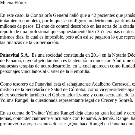
Milena Flórez.
En este caso, la Contraloría General halló que a 42 pacientes que jamás 
tratamiento completo, por lo que se configuró un detrimento patrimonia
millones de pesos. El ente de control descubrió en las actas de la citada
reporte de una profesional que supuestamente hizo 355 terapias en dos 
mismos días, lo cual es imposible, pero aún así se pagaron lo que repr
las finanzas de la Gobernación.
Panavital S.A.
Es una sociedad constituida en 2014 en la Notaría Déc
de Panamá, cuyo objeto también es la atención a niños con Síndrome
supuestas terapias de neurodesarrollo, en la cual aparecen como funda
personajes vinculados al Cartel de la Hemofilia.
Como tesorero de Panavital está el sahagunense Adalberto Carrascal, 
médico de la Secretaría de Salud de Córdoba; como vicepresidente ap
el ex secretario jurídico del Gobernador Lyons; y como secretaria de la
Yolima Rangel, la cuestionada representante legal de Crecer y Sonreír.
En su cuenta de Twitter Yolima Rangel deja claro su gran lealtad y cer
temas, coincidencialmente vinculados con Panamá. Además, Rangel ha 
promover o apoyar asuntos de este. ¿Que hace Rangel en Panamá donde