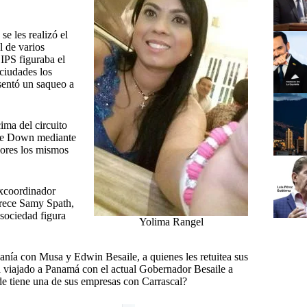
se les realizó el
l de varios
 IPS figuraba el
ciudades los
esentó un saqueo a
ima del circuito
 de Down mediante
dores los mismos
excoordinador
arece Samy Spath,
 sociedad figura
Yolima Rangel
canía con Musa y Edwin Besaile, a quienes les retuitea sus
viajado a Panamá con el actual Gobernador Besaile a
 tiene una de sus empresas con Carrascal?