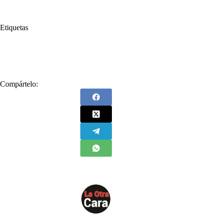
Etiquetas
#
CAR
#
Eduardo Padilla
#
Montería
#
Rafael Correa
#
Redvigila
#
Río Sinú
Compártelo: