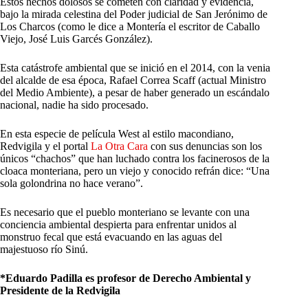
Estos hechos dolosos se cometen con claridad y evidencia,
bajo la mirada celestina del Poder judicial de San Jerónimo de
Los Charcos (como le dice a Montería el escritor de Caballo
Viejo, José Luis Garcés González).
Esta catástrofe ambiental que se inició en el 2014, con la venia
del alcalde de esa época, Rafael Correa Scaff (actual Ministro
del Medio Ambiente), a pesar de haber generado un escándalo
nacional, nadie ha sido procesado.
En esta especie de película West al estilo macondiano,
Redvigila y el portal
La Otra Cara
con sus denuncias son los
únicos “chachos” que han luchado contra los facinerosos de la
cloaca monteriana, pero un viejo y conocido refrán dice: “Una
sola golondrina no hace verano”.
Es necesario que el pueblo monteriano se levante con una
conciencia ambiental despierta para enfrentar unidos al
monstruo fecal que está evacuando en las aguas del
majestuoso río Sinú.
*Eduardo Padilla es profesor de Derecho Ambiental y
Presidente de la Redvigila