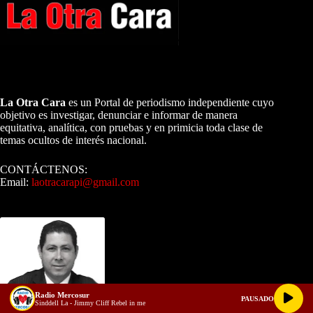
A NUESTROS LECTORES…
La Otra Cara
es un Portal de periodismo independiente cuyo
objetivo es investigar, denunciar e informar de manera
equitativa, analítica, con pruebas y en primicia toda clase de
temas ocultos de interés nacional.
CONTÁCTENOS:
Email:
laotracarapi@gmail.com
Dirigida por Sixto Alfredo Pinto
Radio Mercosur
PAUSADO
Sinddell La - Jimmy Cliff Rebel in me