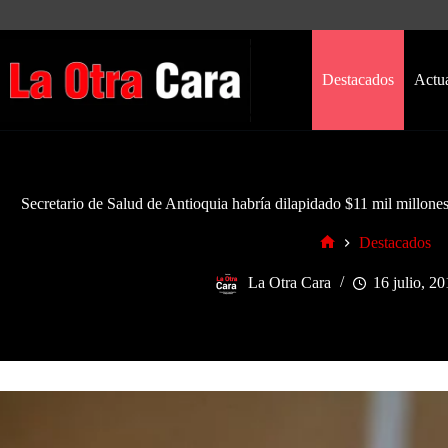
Saltar
al
contenido
Destacados
Actu
Secretario de Salud de Antioquia habría dilapidado $11 mil millon
Destacados
Inicio
La Otra Cara
16 julio, 2