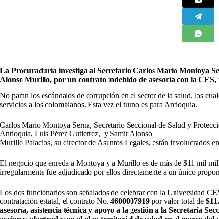
La Procuraduría investiga al Secretario Carlos Mario Montoya Se
Alonso Murillo, por un contrato indebido de asesoría con la CES, 
N
o paran los escándalos de corrupción en el sector de la salud, los cual
servicios a los colombianos. Esta vez el turno es para Antioquia.
Carlos Mario Montoya Serna, Secretario Seccional de Salud y Protecció
Antioquia, Luis Pérez Gutiérrez, y Samir Alonso
Murillo Palacios, su director de Asuntos Legales, están involucrados en
El negocio que enreda a Montoya y a Murillo es de más de $11 mil mill
irregularmente fue adjudicado por ellos directamente a un único propon
Los dos funcionarios son señalados de celebrar con la Universidad CES
contratación estatal, el contrato No.
4600007919
por valor total de
$11
asesoría, asistencia técnica y apoyo a la gestión a la Secretaría Se
acciones planteadas en el plan territorial de salud en el marco de