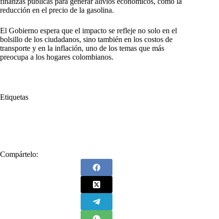
finanzas públicas para generar alivios económicos, como la
reducción en el precio de la gasolina.
El Gobierno espera que el impacto se refleje no solo en el
bolsillo de los ciudadanos, sino también en los costos de
transporte y en la inflación, uno de los temas que más
preocupa a los hogares colombianos.
Etiquetas
#
Bajaría
#
Edwin Palma
#
Gasolina
#
Ministro de Minas y Energía
#
MinMinas
#
Precio
Compártelo: