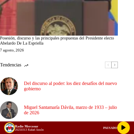
Posesión, discurso y las principales propuestas del Presidente electo
Abelardo De La Espriella
7 agosto, 2026
Tendencias
Del discurso al poder: los diez desafíos del nuevo
gobierno
Miguel Santamaría Dávila, marzo de 1933 – julio
de 2026
Radio Mercosur
PAUSADO
20250313 Rafael Ansón
La cultura del atajo y el desafío del nuevo