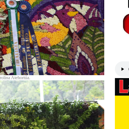
olina Atehortúa.