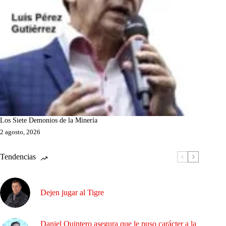
Los Siete Demonios de la Minería
2 agosto, 2026
Tendencias
Dejen jugar al Tigre
Daniel Quintero asegura que le puso carácter a la