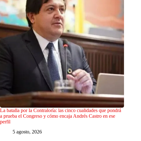
La batalla por la Contraloría: las cinco cualidades que pondrá
a prueba el Congreso y cómo encaja Andrés Castro en ese
perfil
5 agosto, 2026