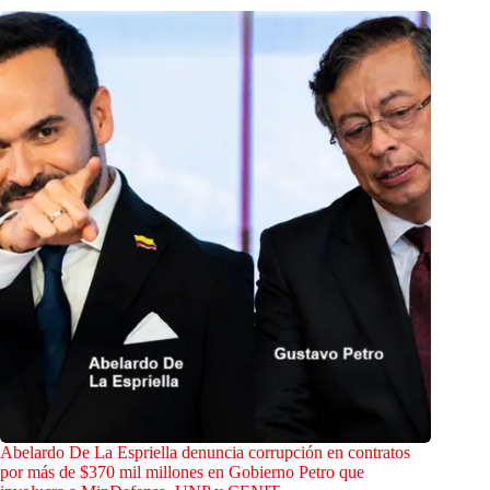
Abelardo De La Espriella denuncia corrupción en contratos
por más de $370 mil millones en Gobierno Petro que