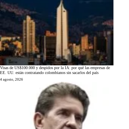
Visas de US$100.000 y despidos por la IA: por qué las empresas de
EE. UU. están contratando colombianos sin sacarlos del país
4 agosto, 2026