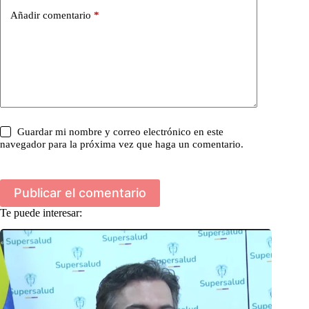
Añadir comentario
*
Guardar mi nombre y correo electrónico en este
navegador para la próxima vez que haga un comentario.
Publicar el comentario
Te puede interesar: