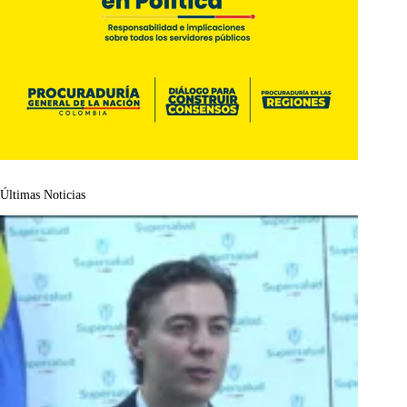
Últimas Noticias