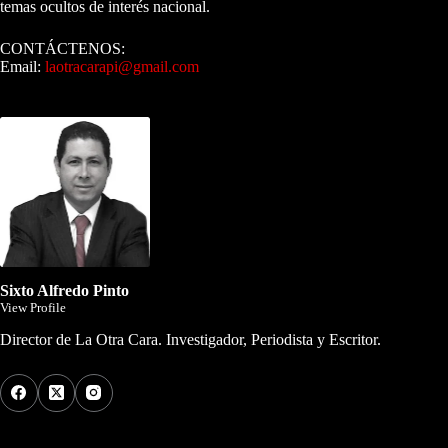
temas ocultos de interés nacional.
CONTÁCTENOS:
Email:
laotracarapi@gmail.com
Dirigida por Sixto Alfredo Pinto
Sixto Alfredo Pinto
View Profile
Director de La Otra Cara. Investigador, Periodista y Escritor.
Los Más Comentados