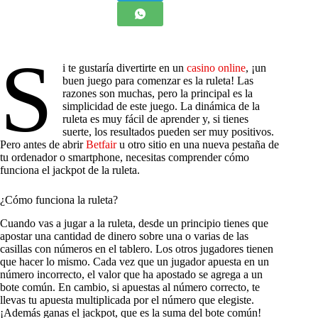
S
i te gustaría divertirte en un
casino online
, ¡un
buen juego para comenzar es la ruleta! Las
razones son muchas, pero la principal es la
simplicidad de este juego. La dinámica de la
ruleta es muy fácil de aprender y, si tienes
suerte, los resultados pueden ser muy positivos.
Pero antes de abrir
Betfair
u otro sitio en una nueva pestaña de
tu ordenador o smartphone, necesitas comprender cómo
funciona el jackpot de la ruleta.
¿Cómo funciona la ruleta?
Cuando vas a jugar a la ruleta, desde un principio tienes que
apostar una cantidad de dinero sobre una o varias de las
casillas con números en el tablero. Los otros jugadores tienen
que hacer lo mismo. Cada vez que un jugador apuesta en un
número incorrecto, el valor que ha apostado se agrega a un
bote común. En cambio, si apuestas al número correcto, te
llevas tu apuesta multiplicada por el número que elegiste.
¡Además ganas el jackpot, que es la suma del bote común!