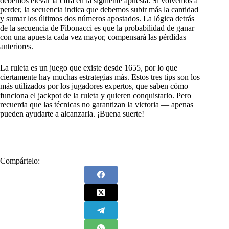
debemos elevar la cifra en la siguiente apuesta. Si volvemos a
perder, la secuencia indica que debemos subir más la cantidad
y sumar los últimos dos números apostados. La lógica detrás
de la secuencia de Fibonacci es que la probabilidad de ganar
con una apuesta cada vez mayor, compensará las pérdidas
anteriores.
La ruleta es un juego que existe desde 1655, por lo que
ciertamente hay muchas estrategias más. Estos tres tips son los
más utilizados por los jugadores expertos, que saben cómo
funciona el jackpot de la ruleta y quieren conquistarlo. Pero
recuerda que las técnicas no garantizan la victoria — apenas
pueden ayudarte a alcanzarla. ¡Buena suerte!
Compártelo: