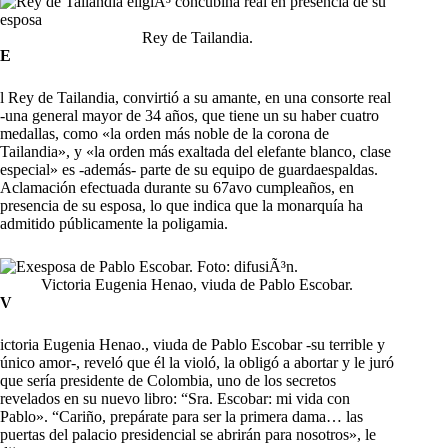
Rey de Tailandia.
E
l Rey de Tailandia, convirtió a su amante, en una consorte real
-una general mayor de 34 años, que tiene un su haber cuatro
medallas, como «la orden más noble de la corona de
Tailandia», y «la orden más exaltada del elefante blanco, clase
especial» es -además- parte de su equipo de guardaespaldas.
Aclamación efectuada durante su 67avo cumpleaños, en
presencia de su esposa, lo que indica que la monarquía ha
admitido públicamente la poligamia.
Victoria Eugenia Henao, viuda de Pablo Escobar.
V
ictoria Eugenia Henao., viuda de Pablo Escobar -su terrible y
único amor-, reveló que él la violó, la obligó a abortar y le juró
que sería presidente de Colombia, uno de los secretos
revelados en su nuevo libro: “Sra. Escobar: mi vida con
Pablo». “Cariño, prepárate para ser la primera dama… las
puertas del palacio presidencial se abrirán para nosotros», le