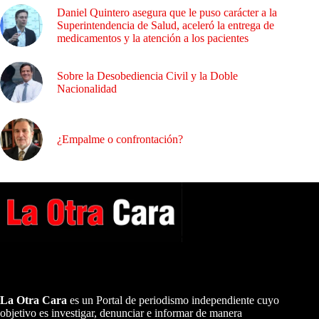
Daniel Quintero asegura que le puso carácter a la
Superintendencia de Salud, aceleró la entrega de
medicamentos y la atención a los pacientes
Sobre la Desobediencia Civil y la Doble
Nacionalidad
¿Empalme o confrontación?
A NUESTROS LECTORES…
La Otra Cara
es un Portal de periodismo independiente cuyo
objetivo es investigar, denunciar e informar de manera