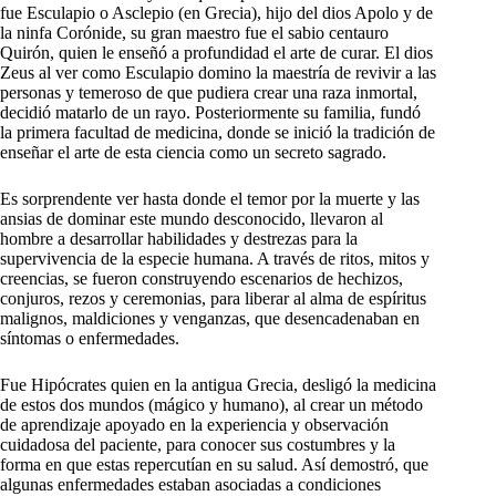
fue Esculapio o Asclepio (en Grecia), hijo del dios Apolo y de
la ninfa Corónide, su gran maestro fue el sabio centauro
Quirón, quien le enseñó a profundidad el arte de curar. El dios
Zeus al ver como Esculapio domino la maestría de revivir a las
personas y temeroso de que pudiera crear una raza inmortal,
decidió matarlo de un rayo. Posteriormente su familia, fundó
la primera facultad de medicina, donde se inició la tradición de
enseñar el arte de esta ciencia como un secreto sagrado.
Es sorprendente ver hasta donde el temor por la muerte y las
ansias de dominar este mundo desconocido, llevaron al
hombre a desarrollar habilidades y destrezas para la
supervivencia de la especie humana. A través de ritos, mitos y
creencias, se fueron construyendo escenarios de hechizos,
conjuros, rezos y ceremonias, para liberar al alma de espíritus
malignos, maldiciones y venganzas, que desencadenaban en
síntomas o enfermedades.
Fue Hipócrates quien en la antigua Grecia, desligó la medicina
de estos dos mundos (mágico y humano), al crear un método
de aprendizaje apoyado en la experiencia y observación
cuidadosa del paciente, para conocer sus costumbres y la
forma en que estas repercutían en su salud. Así demostró, que
algunas enfermedades estaban asociadas a condiciones